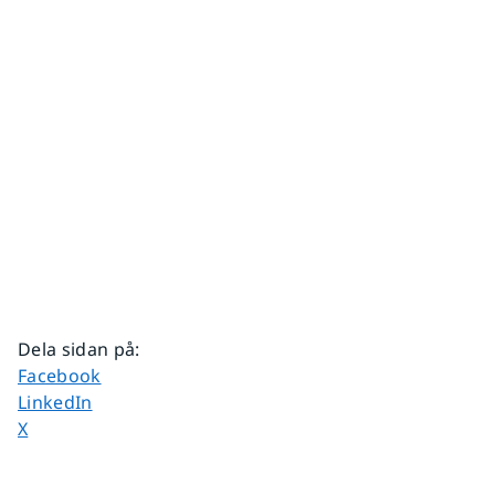
Dela sidan på
:
Dela sidan på
Facebook
Dela sidan på
LinkedIn
Dela sidan på
X