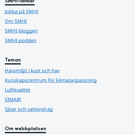
SMHI-länkar
Jobba på SMHI
Om SMHI
SMHI-bloggen
SMHI-podden
Teman
Havsmiljö i kust och hav
Kunskapscentrum för klimatanpassning
Luftkvalitet
SIMAIR
Sjöar och vattendrag
Om webbplatsen