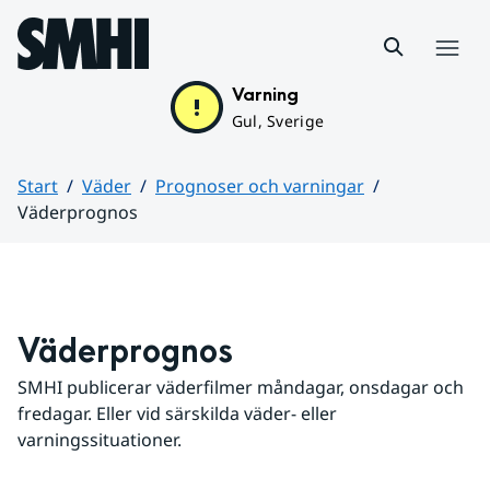
Hoppa till sidans innehåll
Meny
Varning
Gul, Sverige
Start
Väder
Prognoser och varningar
Väderprognos
Huvudinnehåll
Väderprognos
SMHI publicerar väderfilmer måndagar, onsdagar och 
fredagar. Eller vid särskilda väder- eller 
varningssituationer.