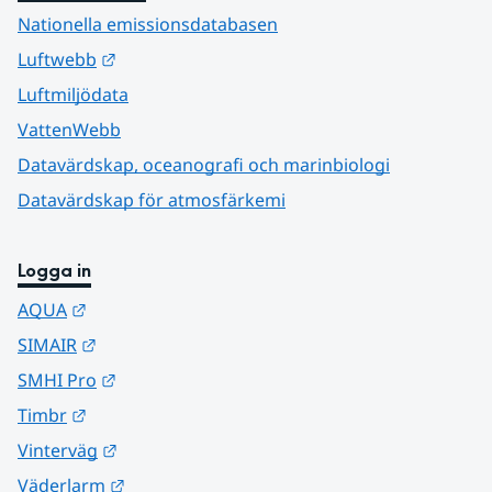
Nationella emissionsdatabasen
Länk till annan webbplats.
Luftwebb
Luftmiljödata
VattenWebb
Datavärdskap, oceanografi och marinbiologi
Datavärdskap för atmosfärkemi
Logga in
Länk till annan webbplats.
AQUA
Länk till annan webbplats.
SIMAIR
Länk till annan webbplats.
SMHI Pro
Länk till annan webbplats.
Timbr
Länk till annan webbplats.
Vinterväg
Länk till annan webbplats.
Väderlarm