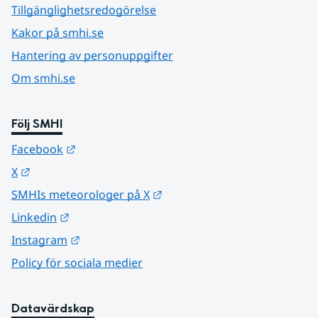
Tillgänglighetsredogörelse
Kakor på smhi.se
Hantering av personuppgifter
Om smhi.se
Följ SMHI
Länk till annan webbplats.
Facebook
Länk till annan webbplats.
X
Länk till annan webbplats.
SMHIs meteorologer på X
Länk till annan webbplats.
Linkedin
Länk till annan webbplats.
Instagram
Policy för sociala medier
Datavärdskap