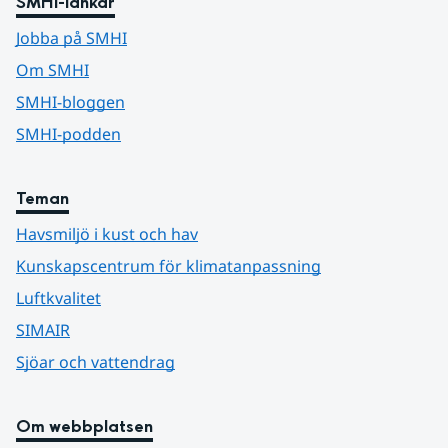
SMHI-länkar
Jobba på SMHI
Om SMHI
SMHI-bloggen
SMHI-podden
Teman
Havsmiljö i kust och hav
Kunskapscentrum för klimatanpassning
Luftkvalitet
SIMAIR
Sjöar och vattendrag
Om webbplatsen