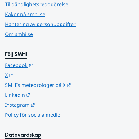
Tillgänglighetsredogörelse
Kakor på smhi.se
Hantering av personuppgifter
Om smhi.se
Följ SMHI
Länk till annan webbplats.
Facebook
Länk till annan webbplats.
X
Länk till annan webbplats.
SMHIs meteorologer på X
Länk till annan webbplats.
Linkedin
Länk till annan webbplats.
Instagram
Policy för sociala medier
Datavärdskap