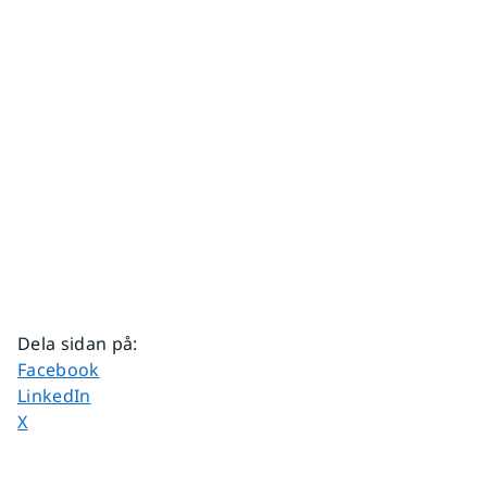
Dela sidan på
:
Dela sidan på
Facebook
Dela sidan på
LinkedIn
Dela sidan på
X