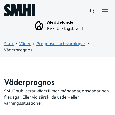
Hoppa till sidans innehåll
Meny
Meddelande
Risk för skogsbrand
Start
Väder
Prognoser och varningar
Väderprognos
Huvudinnehåll
Väderprognos
SMHI publicerar väderfilmer måndagar, onsdagar och 
fredagar. Eller vid särskilda väder- eller 
varningssituationer.