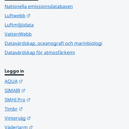
Nationella emissionsdatabasen
Länk till annan webbplats.
Luftwebb
Luftmiljödata
VattenWebb
Datavärdskap, oceanografi och marinbiologi
Datavärdskap för atmosfärkemi
Logga in
Länk till annan webbplats.
AQUA
Länk till annan webbplats.
SIMAIR
Länk till annan webbplats.
SMHI Pro
Länk till annan webbplats.
Timbr
Länk till annan webbplats.
Vinterväg
Länk till annan webbplats.
Väderlarm