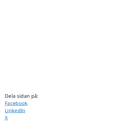
Dela sidan på
:
Dela sidan på
Facebook
Dela sidan på
LinkedIn
Dela sidan på
X