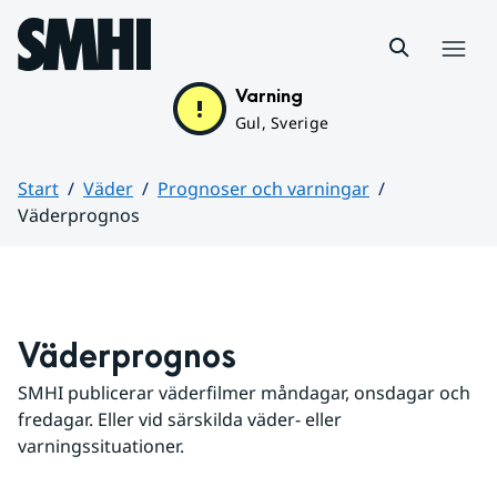
Hoppa till sidans innehåll
Meny
Varning
Gul, Sverige
Start
Väder
Prognoser och varningar
Väderprognos
Huvudinnehåll
Väderprognos
SMHI publicerar väderfilmer måndagar, onsdagar och 
fredagar. Eller vid särskilda väder- eller 
varningssituationer.