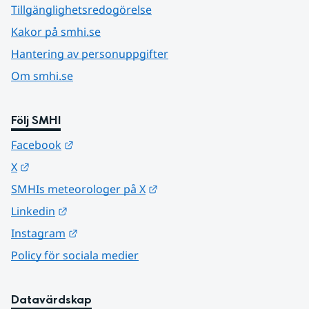
Tillgänglighetsredogörelse
Kakor på smhi.se
Hantering av personuppgifter
Om smhi.se
Följ SMHI
Länk till annan webbplats.
Facebook
Länk till annan webbplats.
X
Länk till annan webbplats.
SMHIs meteorologer på X
Länk till annan webbplats.
Linkedin
Länk till annan webbplats.
Instagram
Policy för sociala medier
Datavärdskap