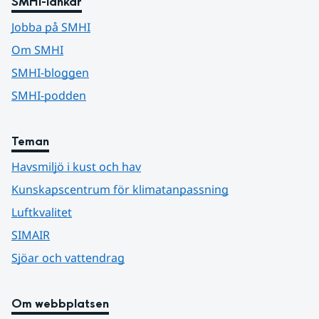
SMHI-länkar
Jobba på SMHI
Om SMHI
SMHI-bloggen
SMHI-podden
Teman
Havsmiljö i kust och hav
Kunskapscentrum för klimatanpassning
Luftkvalitet
SIMAIR
Sjöar och vattendrag
Om webbplatsen