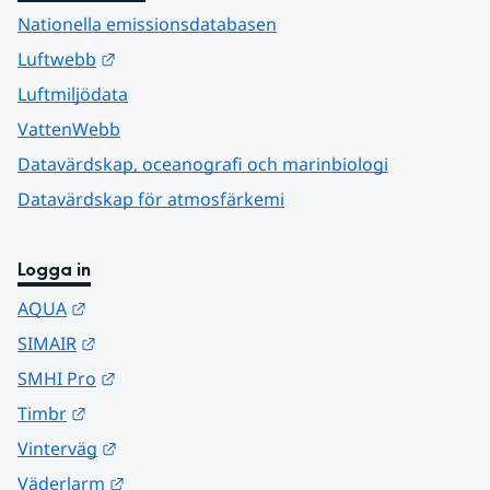
Nationella emissionsdatabasen
Länk till annan webbplats.
Luftwebb
Luftmiljödata
VattenWebb
Datavärdskap, oceanografi och marinbiologi
Datavärdskap för atmosfärkemi
Logga in
Länk till annan webbplats.
AQUA
Länk till annan webbplats.
SIMAIR
Länk till annan webbplats.
SMHI Pro
Länk till annan webbplats.
Timbr
Länk till annan webbplats.
Vinterväg
Länk till annan webbplats.
Väderlarm