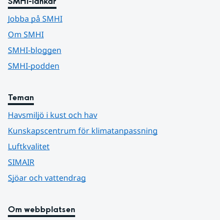
SMHI-länkar
Jobba på SMHI
Om SMHI
SMHI-bloggen
SMHI-podden
Teman
Havsmiljö i kust och hav
Kunskapscentrum för klimatanpassning
Luftkvalitet
SIMAIR
Sjöar och vattendrag
Om webbplatsen