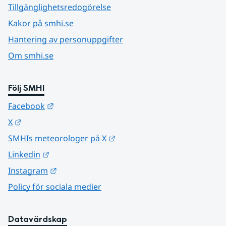
Tillgänglighetsredogörelse
Kakor på smhi.se
Hantering av personuppgifter
Om smhi.se
Följ SMHI
Länk till annan webbplats.
Facebook
Länk till annan webbplats.
X
Länk till annan webbplats.
SMHIs meteorologer på X
Länk till annan webbplats.
Linkedin
Länk till annan webbplats.
Instagram
Policy för sociala medier
Datavärdskap