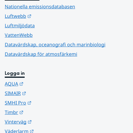
Nationella emissionsdatabasen
Länk till annan webbplats.
Luftwebb
Luftmiljödata
VattenWebb
Datavärdskap, oceanografi och marinbiologi
Datavärdskap för atmosfärkemi
Logga in
Länk till annan webbplats.
AQUA
Länk till annan webbplats.
SIMAIR
Länk till annan webbplats.
SMHI Pro
Länk till annan webbplats.
Timbr
Länk till annan webbplats.
Vinterväg
Länk till annan webbplats.
Väderlarm