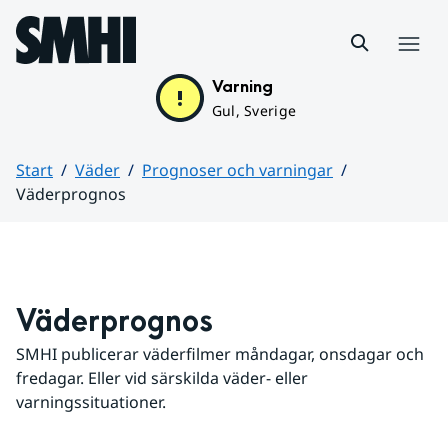
Hoppa till sidans innehåll
Meny
Varning
Gul, Sverige
Start
Väder
Prognoser och varningar
Väderprognos
Huvudinnehåll
Väderprognos
SMHI publicerar väderfilmer måndagar, onsdagar och 
fredagar. Eller vid särskilda väder- eller 
varningssituationer.