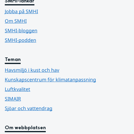
SMHI-länkar
Jobba på SMHI
Om SMHI
SMHI-bloggen
SMHI-podden
Teman
Havsmiljö i kust och hav
Kunskapscentrum för klimatanpassning
Luftkvalitet
SIMAIR
Sjöar och vattendrag
Om webbplatsen