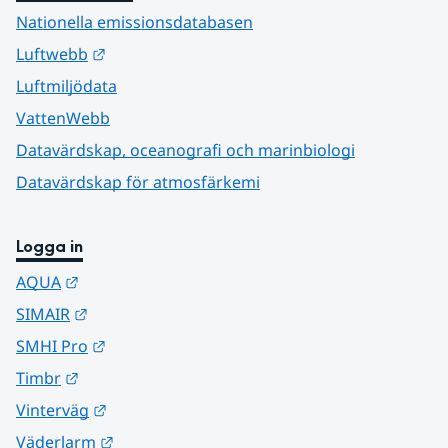
Nationella emissionsdatabasen
Länk till annan webbplats.
Luftwebb
Luftmiljödata
VattenWebb
Datavärdskap, oceanografi och marinbiologi
Datavärdskap för atmosfärkemi
Logga in
Länk till annan webbplats.
AQUA
Länk till annan webbplats.
SIMAIR
Länk till annan webbplats.
SMHI Pro
Länk till annan webbplats.
Timbr
Länk till annan webbplats.
Vinterväg
Länk till annan webbplats.
Väderlarm