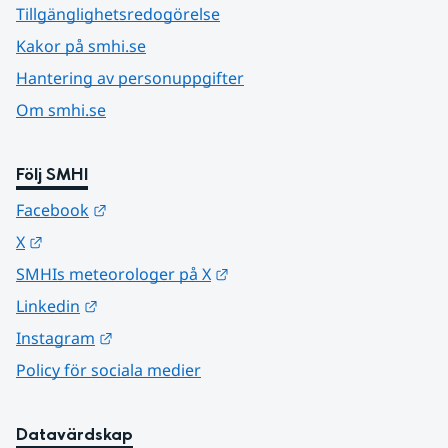
Tillgänglighetsredogörelse
Kakor på smhi.se
Hantering av personuppgifter
Om smhi.se
Följ SMHI
Länk till annan webbplats.
Facebook
Länk till annan webbplats.
X
Länk till annan webbplats.
SMHIs meteorologer på X
Länk till annan webbplats.
Linkedin
Länk till annan webbplats.
Instagram
Policy för sociala medier
Datavärdskap