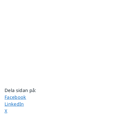
Dela sidan på
:
Dela sidan på
Facebook
Dela sidan på
LinkedIn
Dela sidan på
X