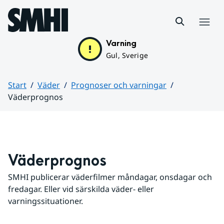
Hoppa till sidans innehåll
Meny
Varning
Gul, Sverige
Start
Väder
Prognoser och varningar
Väderprognos
Huvudinnehåll
Väderprognos
SMHI publicerar väderfilmer måndagar, onsdagar och 
fredagar. Eller vid särskilda väder- eller 
varningssituationer.