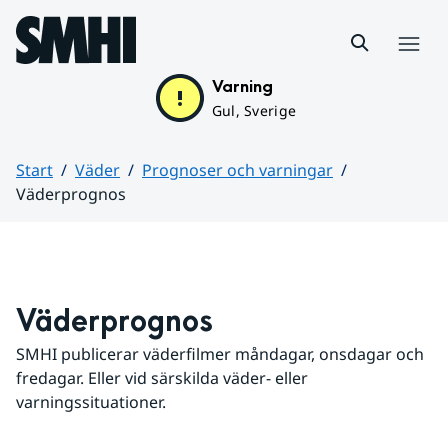
Hoppa till sidans innehåll
Meny
Varning
Gul, Sverige
Start
Väder
Prognoser och varningar
Väderprognos
Huvudinnehåll
Väderprognos
SMHI publicerar väderfilmer måndagar, onsdagar och 
fredagar. Eller vid särskilda väder- eller 
varningssituationer.