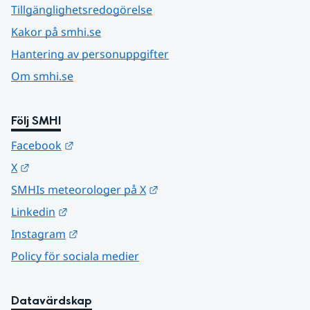
Tillgänglighetsredogörelse
Kakor på smhi.se
Hantering av personuppgifter
Om smhi.se
Följ SMHI
Länk till annan webbplats.
Facebook
Länk till annan webbplats.
X
Länk till annan webbplats.
SMHIs meteorologer på X
Länk till annan webbplats.
Linkedin
Länk till annan webbplats.
Instagram
Policy för sociala medier
Datavärdskap