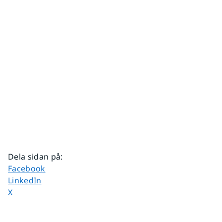
Dela sidan på
:
Dela sidan på
Facebook
Dela sidan på
LinkedIn
Dela sidan på
X