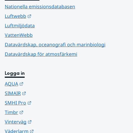
Nationella emissionsdatabasen
Länk till annan webbplats.
Luftwebb
Luftmiljödata
VattenWebb
Datavärdskap, oceanografi och marinbiologi
Datavärdskap för atmosfärkemi
Logga in
Länk till annan webbplats.
AQUA
Länk till annan webbplats.
SIMAIR
Länk till annan webbplats.
SMHI Pro
Länk till annan webbplats.
Timbr
Länk till annan webbplats.
Vinterväg
Länk till annan webbplats.
Väderlarm