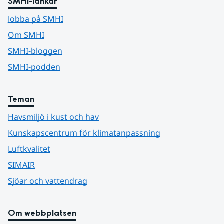
SMHI-länkar
Jobba på SMHI
Om SMHI
SMHI-bloggen
SMHI-podden
Teman
Havsmiljö i kust och hav
Kunskapscentrum för klimatanpassning
Luftkvalitet
SIMAIR
Sjöar och vattendrag
Om webbplatsen