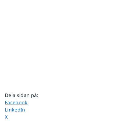
Dela sidan på
:
Dela sidan på
Facebook
Dela sidan på
LinkedIn
Dela sidan på
X