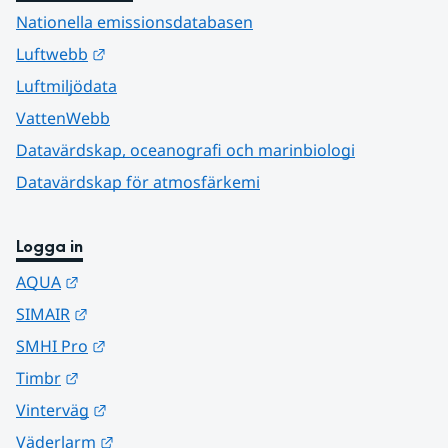
Nationella emissionsdatabasen
Länk till annan webbplats.
Luftwebb
Luftmiljödata
VattenWebb
Datavärdskap, oceanografi och marinbiologi
Datavärdskap för atmosfärkemi
Logga in
Länk till annan webbplats.
AQUA
Länk till annan webbplats.
SIMAIR
Länk till annan webbplats.
SMHI Pro
Länk till annan webbplats.
Timbr
Länk till annan webbplats.
Vinterväg
Länk till annan webbplats.
Väderlarm