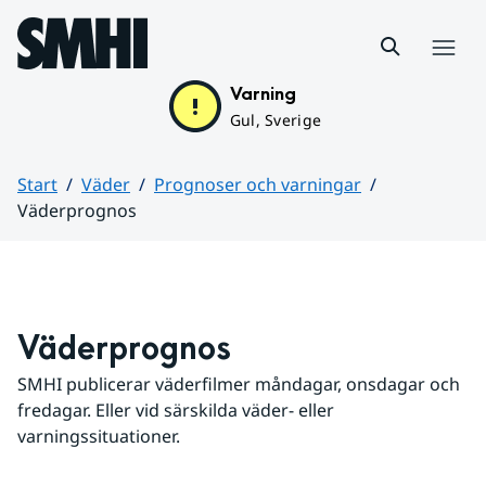
Hoppa till sidans innehåll
Meny
Varning
Gul, Sverige
Start
Väder
Prognoser och varningar
Väderprognos
Huvudinnehåll
Väderprognos
SMHI publicerar väderfilmer måndagar, onsdagar och 
fredagar. Eller vid särskilda väder- eller 
varningssituationer.