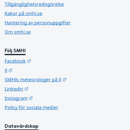
Tillgänglighetsredogörelse
Kakor på smhi.se
Hantering av personuppgifter
Om smhi.se
Följ SMHI
Länk till annan webbplats.
Facebook
Länk till annan webbplats.
X
Länk till annan webbplats.
SMHIs meteorologer på X
Länk till annan webbplats.
Linkedin
Länk till annan webbplats.
Instagram
Policy för sociala medier
Datavärdskap