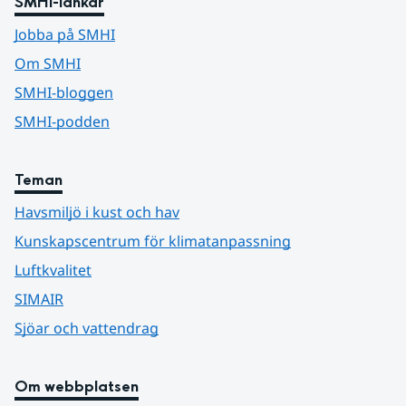
SMHI-länkar
Jobba på SMHI
Om SMHI
SMHI-bloggen
SMHI-podden
Teman
Havsmiljö i kust och hav
Kunskapscentrum för klimatanpassning
Luftkvalitet
SIMAIR
Sjöar och vattendrag
Om webbplatsen