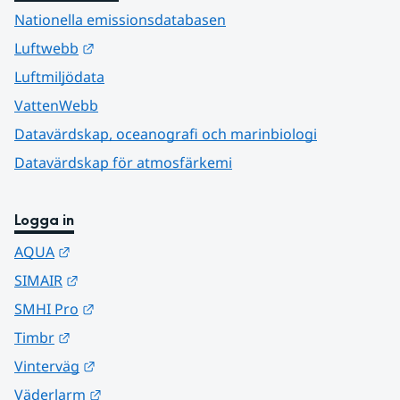
Nationella emissionsdatabasen
Länk till annan webbplats.
Luftwebb
Luftmiljödata
VattenWebb
Datavärdskap, oceanografi och marinbiologi
Datavärdskap för atmosfärkemi
Logga in
Länk till annan webbplats.
AQUA
Länk till annan webbplats.
SIMAIR
Länk till annan webbplats.
SMHI Pro
Länk till annan webbplats.
Timbr
Länk till annan webbplats.
Vinterväg
Länk till annan webbplats.
Väderlarm