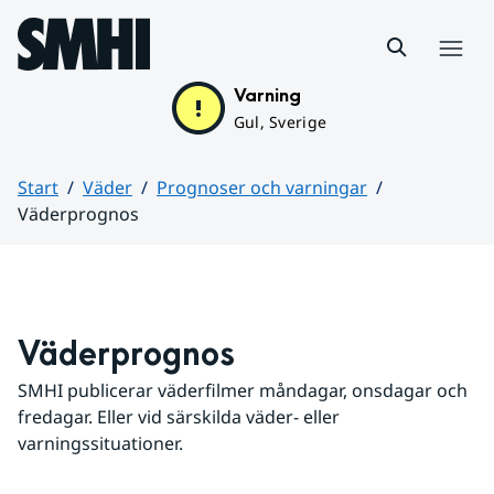
Hoppa till sidans innehåll
Meny
Varning
Gul, Sverige
Start
Väder
Prognoser och varningar
Väderprognos
Huvudinnehåll
Väderprognos
SMHI publicerar väderfilmer måndagar, onsdagar och 
fredagar. Eller vid särskilda väder- eller 
varningssituationer.