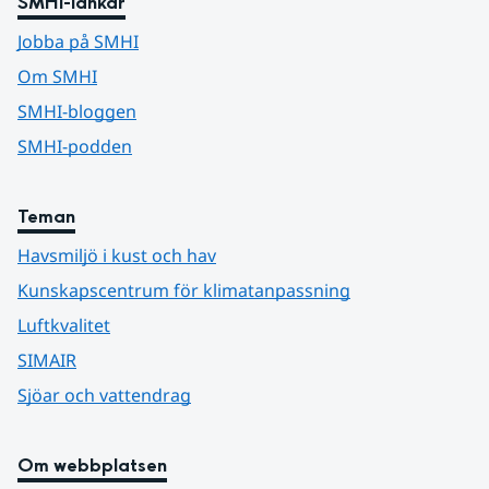
SMHI-länkar
Jobba på SMHI
Om SMHI
SMHI-bloggen
SMHI-podden
Teman
Havsmiljö i kust och hav
Kunskapscentrum för klimatanpassning
Luftkvalitet
SIMAIR
Sjöar och vattendrag
Om webbplatsen