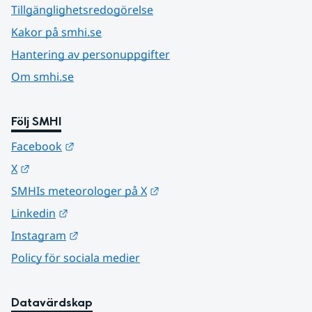
Tillgänglighetsredogörelse
Kakor på smhi.se
Hantering av personuppgifter
Om smhi.se
Följ SMHI
Länk till annan webbplats.
Facebook
Länk till annan webbplats.
X
Länk till annan webbplats.
SMHIs meteorologer på X
Länk till annan webbplats.
Linkedin
Länk till annan webbplats.
Instagram
Policy för sociala medier
Datavärdskap