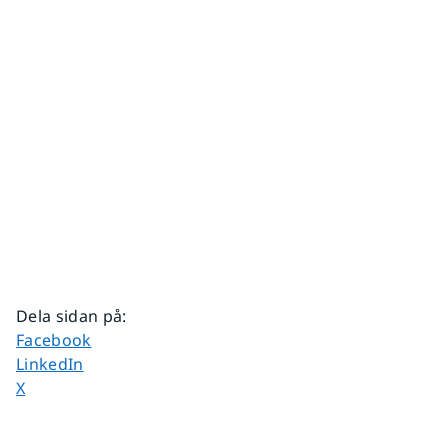
Dela sidan på
:
Dela sidan på
Facebook
Dela sidan på
LinkedIn
Dela sidan på
X