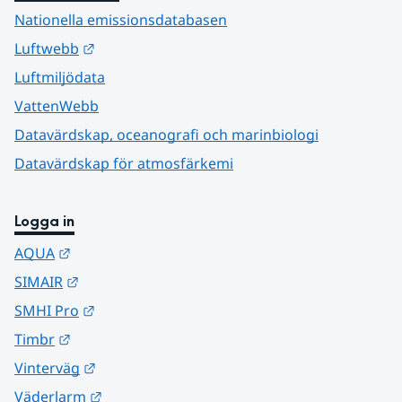
Nationella emissionsdatabasen
Länk till annan webbplats.
Luftwebb
Luftmiljödata
VattenWebb
Datavärdskap, oceanografi och marinbiologi
Datavärdskap för atmosfärkemi
Logga in
Länk till annan webbplats.
AQUA
Länk till annan webbplats.
SIMAIR
Länk till annan webbplats.
SMHI Pro
Länk till annan webbplats.
Timbr
Länk till annan webbplats.
Vinterväg
Länk till annan webbplats.
Väderlarm