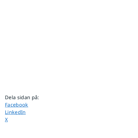
Dela sidan på
:
Dela sidan på
Facebook
Dela sidan på
LinkedIn
Dela sidan på
X