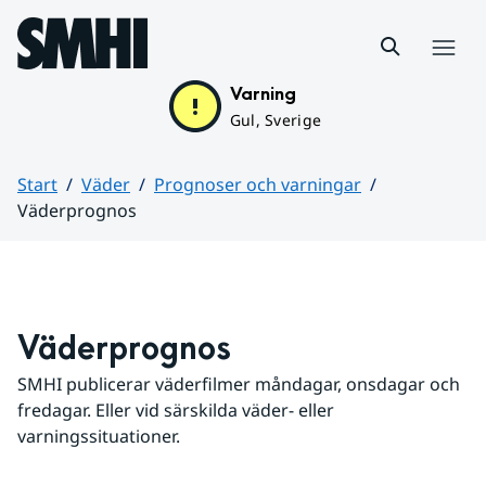
Hoppa till sidans innehåll
Meny
Varning
Gul, Sverige
Start
Väder
Prognoser och varningar
Väderprognos
Huvudinnehåll
Väderprognos
SMHI publicerar väderfilmer måndagar, onsdagar och 
fredagar. Eller vid särskilda väder- eller 
varningssituationer.