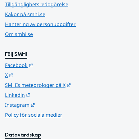
Tillgänglighetsredogörelse
Kakor på smhi.se
Hantering av personuppgifter
Om smhi.se
Följ SMHI
Länk till annan webbplats.
Facebook
Länk till annan webbplats.
X
Länk till annan webbplats.
SMHIs meteorologer på X
Länk till annan webbplats.
Linkedin
Länk till annan webbplats.
Instagram
Policy för sociala medier
Datavärdskap