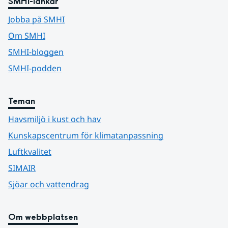
SMHI-länkar
Jobba på SMHI
Om SMHI
SMHI-bloggen
SMHI-podden
Teman
Havsmiljö i kust och hav
Kunskapscentrum för klimatanpassning
Luftkvalitet
SIMAIR
Sjöar och vattendrag
Om webbplatsen