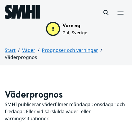
Hoppa till sidans innehåll
Meny
Varning
Gul, Sverige
Start
Väder
Prognoser och varningar
Väderprognos
Huvudinnehåll
Väderprognos
SMHI publicerar väderfilmer måndagar, onsdagar och 
fredagar. Eller vid särskilda väder- eller 
varningssituationer.