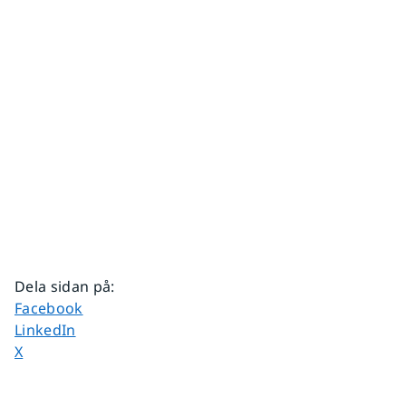
Dela sidan på
:
Dela sidan på
Facebook
Dela sidan på
LinkedIn
Dela sidan på
X