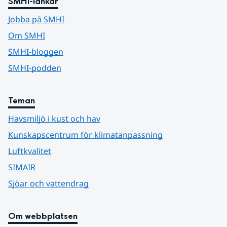
SMHI-länkar
Jobba på SMHI
Om SMHI
SMHI-bloggen
SMHI-podden
Teman
Havsmiljö i kust och hav
Kunskapscentrum för klimatanpassning
Luftkvalitet
SIMAIR
Sjöar och vattendrag
Om webbplatsen