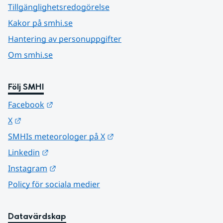
Tillgänglighetsredogörelse
Kakor på smhi.se
Hantering av personuppgifter
Om smhi.se
Följ SMHI
Länk till annan webbplats.
Facebook
Länk till annan webbplats.
X
Länk till annan webbplats.
SMHIs meteorologer på X
Länk till annan webbplats.
Linkedin
Länk till annan webbplats.
Instagram
Policy för sociala medier
Datavärdskap