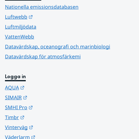
Nationella emissionsdatabasen
Länk till annan webbplats.
Luftwebb
Luftmiljödata
VattenWebb
Datavärdskap, oceanografi och marinbiologi
Datavärdskap för atmosfärkemi
Logga in
Länk till annan webbplats.
AQUA
Länk till annan webbplats.
SIMAIR
Länk till annan webbplats.
SMHI Pro
Länk till annan webbplats.
Timbr
Länk till annan webbplats.
Vinterväg
Länk till annan webbplats.
Väderlarm