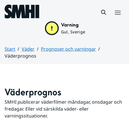
Hoppa till sidans innehåll
Meny
Varning
Gul, Sverige
Start
Väder
Prognoser och varningar
Väderprognos
Huvudinnehåll
Väderprognos
SMHI publicerar väderfilmer måndagar, onsdagar och 
fredagar. Eller vid särskilda väder- eller 
varningssituationer.