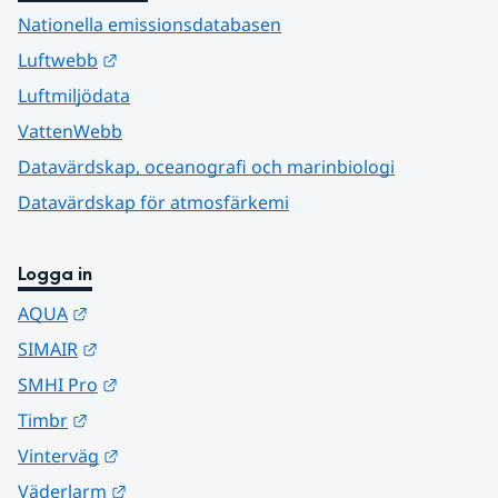
Nationella emissionsdatabasen
Länk till annan webbplats.
Luftwebb
Luftmiljödata
VattenWebb
Datavärdskap, oceanografi och marinbiologi
Datavärdskap för atmosfärkemi
Logga in
Länk till annan webbplats.
AQUA
Länk till annan webbplats.
SIMAIR
Länk till annan webbplats.
SMHI Pro
Länk till annan webbplats.
Timbr
Länk till annan webbplats.
Vinterväg
Länk till annan webbplats.
Väderlarm