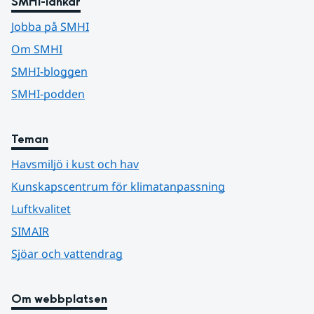
SMHI-länkar
Jobba på SMHI
Om SMHI
SMHI-bloggen
SMHI-podden
Teman
Havsmiljö i kust och hav
Kunskapscentrum för klimatanpassning
Luftkvalitet
SIMAIR
Sjöar och vattendrag
Om webbplatsen