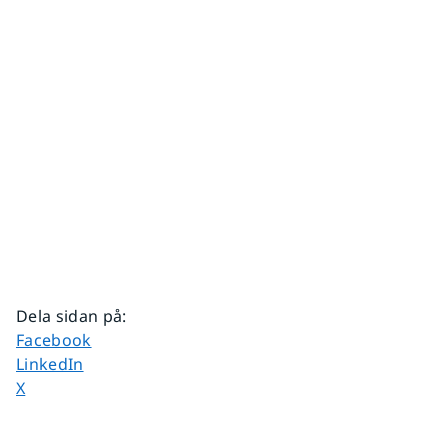
Dela sidan på
:
Dela sidan på
Facebook
Dela sidan på
LinkedIn
Dela sidan på
X