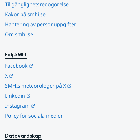
Tillgänglighetsredogörelse
Kakor på smhi.se
Hantering av personuppgifter
Om smhi.se
Följ SMHI
Länk till annan webbplats.
Facebook
Länk till annan webbplats.
X
Länk till annan webbplats.
SMHIs meteorologer på X
Länk till annan webbplats.
Linkedin
Länk till annan webbplats.
Instagram
Policy för sociala medier
Datavärdskap