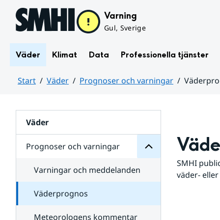
Hoppa till sidans innehåll
Varning
Gul, Sverige
Väder
Klimat
Data
Professionella tjänster
Start
Väder
Prognoser och varningar
Väderpr
varningar
och
Huvudinnehåll
Prognoser
för
Undersidor
Väder
Väde
Prognoser och varningar
SMHI public
Varningar och meddelanden
väder- eller
Väderprognos
Meteorologens kommentar