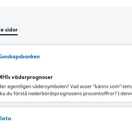
e sidor
Kunskapsbanken
MHIs väderprognoser
der egentligen vädersymbolen? Vad avser ”känns som”-tem
ka du förstå nederbördsprognosens procentsiffror? I denna
Data