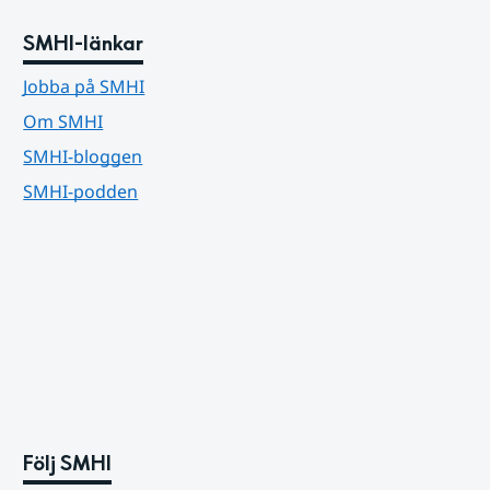
SMHI-länkar
Jobba på SMHI
Om SMHI
SMHI-bloggen
SMHI-podden
Följ SMHI