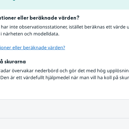
tioner eller beräknade värden?
r har inte observationsstationer, istället beräknas ett värde u
 i närheten och modelldata.
ioner eller beräknade värden?
på skurarna
radar övervakar nederbörd och gör det med hög upplösning 
Den är ett värdefullt hjälpmedel när man vill ha koll på sku