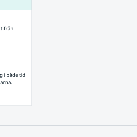
tifrån 
i både tid 
rarna.