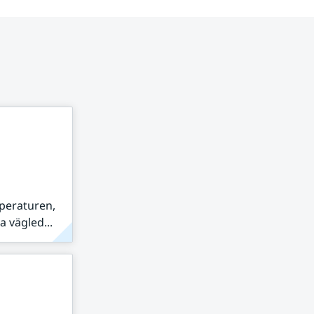
peraturen,
 vägled...