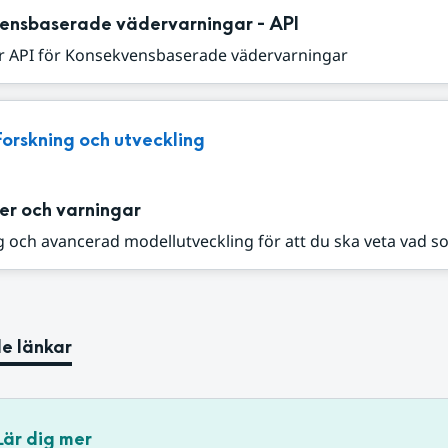
ensbaserade vädervarningar - API
r API för Konsekvensbaserade vädervarningar
Forskning och utveckling
er och varningar
 och avancerad modellutveckling för att du ska veta vad s
e länkar
Lär dig mer