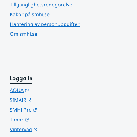
Tillgänglighetsredogörelse
Kakor på smhi.se
Hantering av personuppgifter
Om smhi.se
Logga in
Länk till annan webbplats.
AQUA
Länk till annan webbplats.
SIMAIR
Länk till annan webbplats.
SMHI Pro
Länk till annan webbplats.
Timbr
Länk till annan webbplats.
Vinterväg