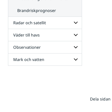
Brandriskprognoser
Radar och satellit
Väder till havs
Undersidor
för
Radar
Observationer
Undersidor
och
för
satellit
Väder
Mark och vatten
Undersidor
till
för
havs
Observationer
Undersidor
för
Mark
och
vatten
Dela sidan