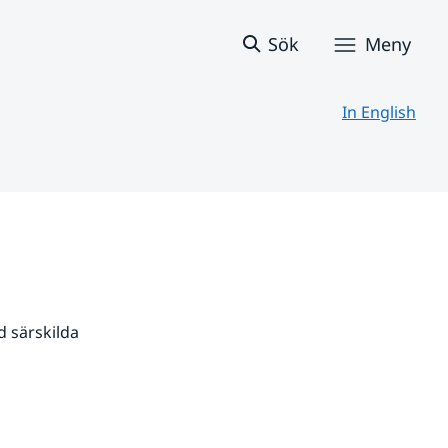
Sök
Meny
In English
 särskilda 