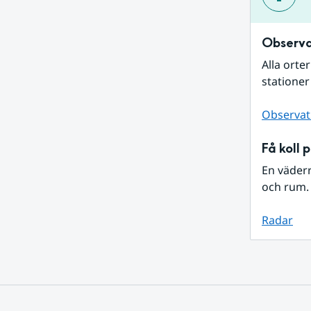
Observa
Alla orte
stationer
Observat
Få koll 
En väder
och rum. 
Radar