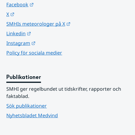
Länk till annan webbplats.
Facebook
Länk till annan webbplats.
X
Länk till annan webbplats.
SMHIs meteorologer på X
Länk till annan webbplats.
Linkedin
Länk till annan webbplats.
Instagram
Policy för sociala medier
Publikationer
SMHI ger regelbundet ut tidskrifter, rapporter och 
faktablad.
Sök publikationer
Nyhetsbladet Medvind