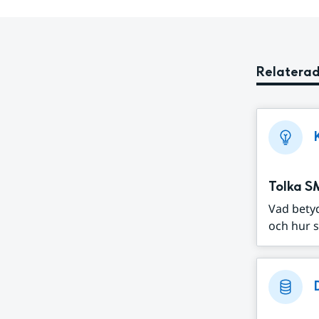
Relaterad
Tolka S
Vad bety
och hur s