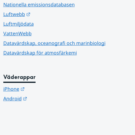
Nationella emissionsdatabasen
Länk till annan webbplats.
Luftwebb
Luftmiljödata
VattenWebb
Datavärdskap, oceanografi och marinbiologi
Datavärdskap för atmosfärkemi
Väderappar
Länk till annan webbplats.
iPhone
Länk till annan webbplats.
Android