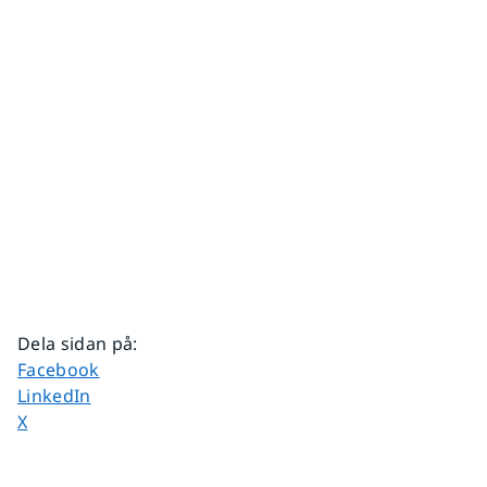
Dela sidan på
:
Dela sidan på
Facebook
Dela sidan på
LinkedIn
Dela sidan på
X