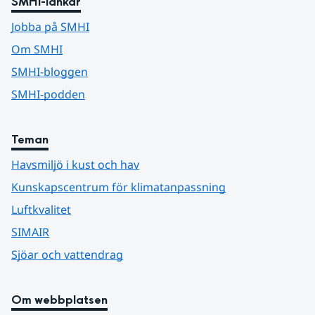
SMHI-länkar
Jobba på SMHI
Om SMHI
SMHI-bloggen
SMHI-podden
Teman
Havsmiljö i kust och hav
Kunskapscentrum för klimatanpassning
Luftkvalitet
SIMAIR
Sjöar och vattendrag
Om webbplatsen