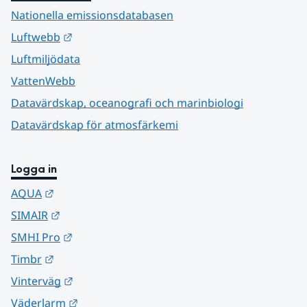
Nationella emissionsdatabasen
Länk till annan webbplats.
Luftwebb
Luftmiljödata
VattenWebb
Datavärdskap, oceanografi och marinbiologi
Datavärdskap för atmosfärkemi
Logga in
Länk till annan webbplats.
AQUA
Länk till annan webbplats.
SIMAIR
Länk till annan webbplats.
SMHI Pro
Länk till annan webbplats.
Timbr
Länk till annan webbplats.
Vinterväg
Länk till annan webbplats.
Väderlarm