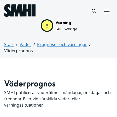
Hoppa till sidans innehåll
Meny
Varning
Gul, Sverige
Start
Väder
Prognoser och varningar
Väderprognos
Huvudinnehåll
Väderprognos
SMHI publicerar väderfilmer måndagar, onsdagar och 
fredagar. Eller vid särskilda väder- eller 
varningssituationer.