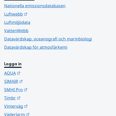
Nationella emissionsdatabasen
Länk till annan webbplats.
Luftwebb
Luftmiljödata
VattenWebb
Datavärdskap, oceanografi och marinbiologi
Datavärdskap för atmosfärkemi
Logga in
Länk till annan webbplats.
AQUA
Länk till annan webbplats.
SIMAIR
Länk till annan webbplats.
SMHI Pro
Länk till annan webbplats.
Timbr
Länk till annan webbplats.
Vinterväg
Länk till annan webbplats.
Väderlarm