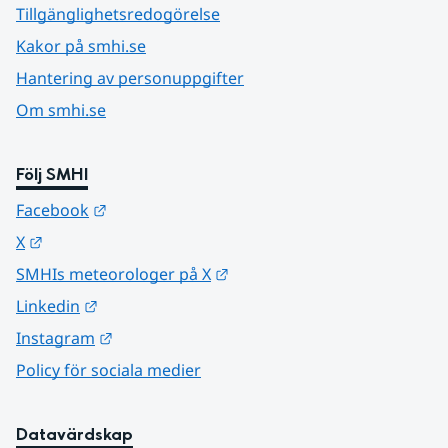
Tillgänglighetsredogörelse
Kakor på smhi.se
Hantering av personuppgifter
Om smhi.se
Följ SMHI
Länk till annan webbplats.
Facebook
Länk till annan webbplats.
X
Länk till annan webbplats.
SMHIs meteorologer på X
Länk till annan webbplats.
Linkedin
Länk till annan webbplats.
Instagram
Policy för sociala medier
Datavärdskap