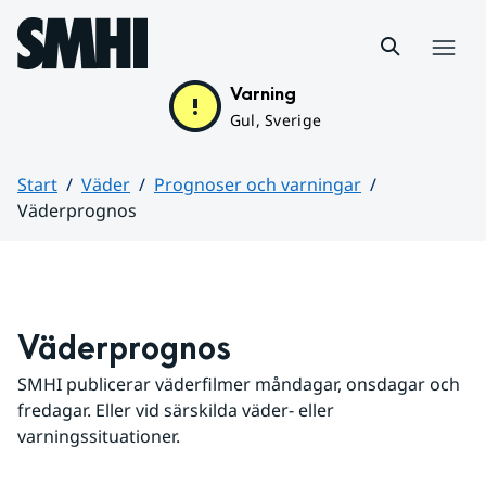
Hoppa till sidans innehåll
Meny
Varning
Gul, Sverige
Start
Väder
Prognoser och varningar
Väderprognos
Huvudinnehåll
Väderprognos
SMHI publicerar väderfilmer måndagar, onsdagar och 
fredagar. Eller vid särskilda väder- eller 
varningssituationer.