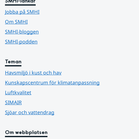
SMHI-länkar
Jobba på SMHI
Om SMHI
SMHI-bloggen
SMHI-podden
Teman
Havsmiljö i kust och hav
Kunskapscentrum för klimatanpassning
Luftkvalitet
SIMAIR
Sjöar och vattendrag
Om webbplatsen