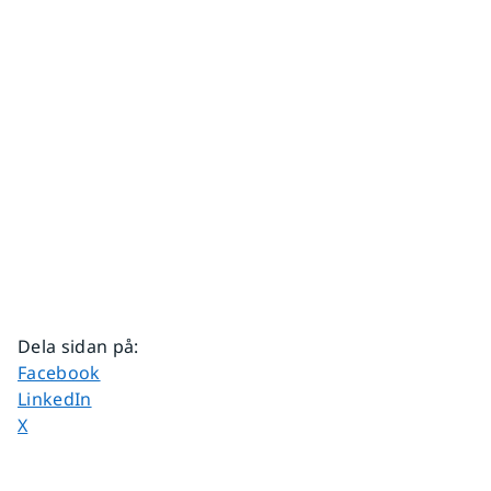
Dela sidan på
:
Dela sidan på
Facebook
Dela sidan på
LinkedIn
Dela sidan på
X