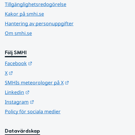
Tillgänglighetsredogörelse
Kakor på smhi.se
Hantering av personuppgifter
Om smhi.se
Följ SMHI
Länk till annan webbplats.
Facebook
Länk till annan webbplats.
X
Länk till annan webbplats.
SMHIs meteorologer på X
Länk till annan webbplats.
Linkedin
Länk till annan webbplats.
Instagram
Policy för sociala medier
Datavärdskap