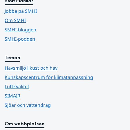
SMHI-länkar
Jobba på SMHI
Om SMHI
SMHI-bloggen
SMHI-podden
Teman
Havsmiljö i kust och hav
Kunskapscentrum för klimatanpassning
Luftkvalitet
SIMAIR
Sjöar och vattendrag
Om webbplatsen