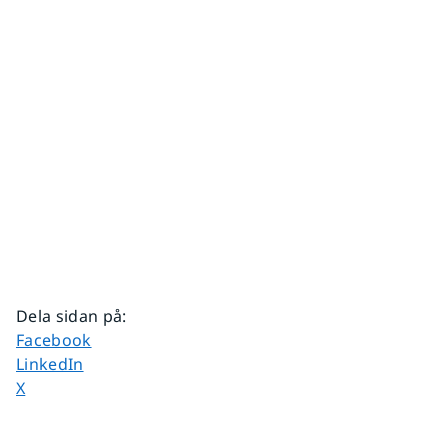
Dela sidan på
:
Dela sidan på
Facebook
Dela sidan på
LinkedIn
Dela sidan på
X