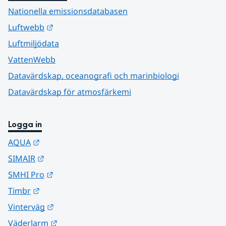
Nationella emissionsdatabasen
Länk till annan webbplats.
Luftwebb
Luftmiljödata
VattenWebb
Datavärdskap, oceanografi och marinbiologi
Datavärdskap för atmosfärkemi
Logga in
Länk till annan webbplats.
AQUA
Länk till annan webbplats.
SIMAIR
Länk till annan webbplats.
SMHI Pro
Länk till annan webbplats.
Timbr
Länk till annan webbplats.
Vinterväg
Länk till annan webbplats.
Väderlarm