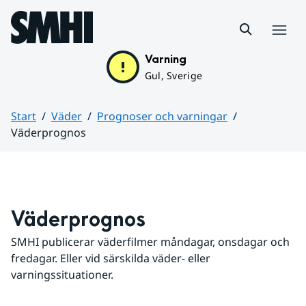
Hoppa till sidans innehåll
Meny
Varning
Gul, Sverige
Start
Väder
Prognoser och varningar
Väderprognos
Huvudinnehåll
Väderprognos
SMHI publicerar väderfilmer måndagar, onsdagar och 
fredagar. Eller vid särskilda väder- eller 
varningssituationer.