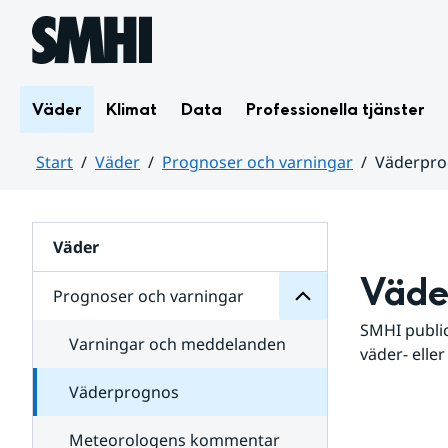
Hoppa till sidans innehåll
Väder
Klimat
Data
Professionella tjänster
Start
Väder
Prognoser och varningar
Väderpr
varningar
och
Huvudinnehåll
Prognoser
för
Undersidor
Väder
Väde
Prognoser och varningar
SMHI public
Varningar och meddelanden
väder- eller
Väderprognos
Meteorologens kommentar