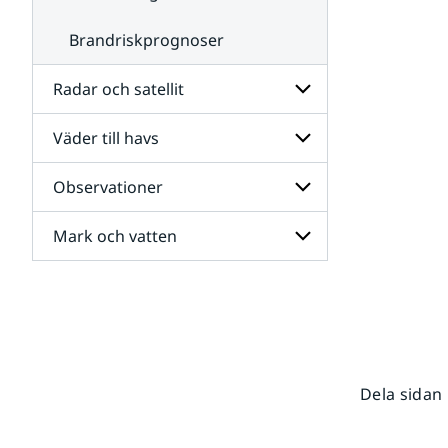
Brandriskprognoser
Radar och satellit
Väder till havs
Undersidor
för
Radar
Observationer
Undersidor
och
för
satellit
Väder
Mark och vatten
Undersidor
till
för
havs
Observationer
Undersidor
för
Mark
och
vatten
Dela sidan