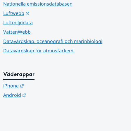
Nationella emissionsdatabasen
Länk till annan webbplats.
Luftwebb
Luftmiljödata
VattenWebb
Datavärdskap, oceanografi och marinbiologi
Datavärdskap för atmosfärkemi
Väderappar
Länk till annan webbplats.
iPhone
Länk till annan webbplats.
Android