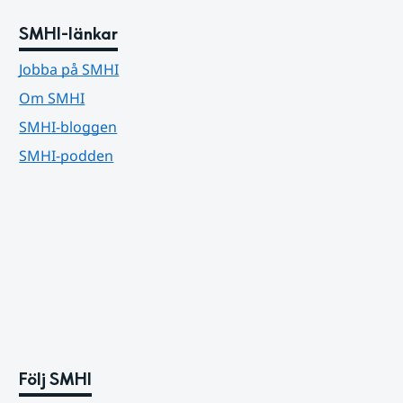
SMHI-länkar
Jobba på SMHI
Om SMHI
SMHI-bloggen
SMHI-podden
Följ SMHI