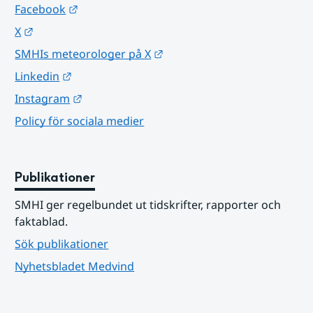
Länk till annan webbplats.
Facebook
Länk till annan webbplats.
X
Länk till annan webbplats.
SMHIs meteorologer på X
Länk till annan webbplats.
Linkedin
Länk till annan webbplats.
Instagram
Policy för sociala medier
Publikationer
SMHI ger regelbundet ut tidskrifter, rapporter och 
faktablad.
Sök publikationer
Nyhetsbladet Medvind