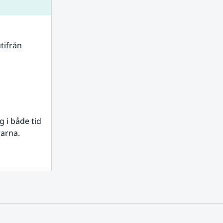
tifrån 
i både tid 
rarna.