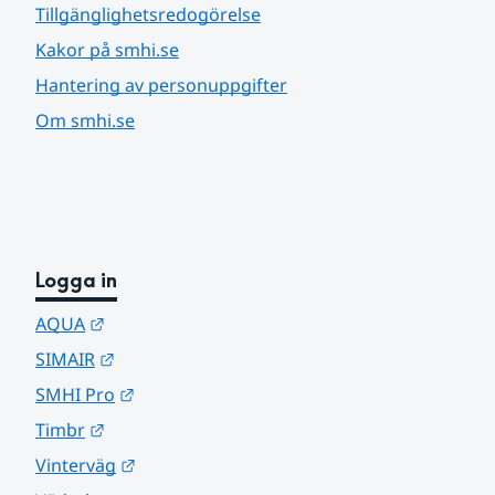
Tillgänglighetsredogörelse
Kakor på smhi.se
Hantering av personuppgifter
Om smhi.se
Logga in
Länk till annan webbplats.
AQUA
Länk till annan webbplats.
SIMAIR
Länk till annan webbplats.
SMHI Pro
Länk till annan webbplats.
Timbr
Länk till annan webbplats.
Vinterväg