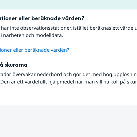
tioner eller beräknade värden?
r har inte observationsstationer, istället beräknas ett värde u
 i närheten och modelldata.
ioner eller beräknade värden?
på skurarna
radar övervakar nederbörd och gör det med hög upplösning 
Den är ett värdefullt hjälpmedel när man vill ha koll på sku