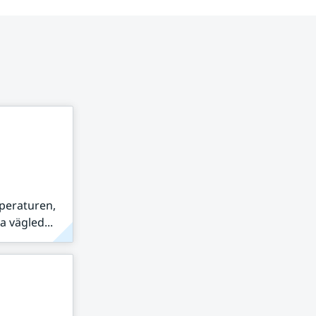
peraturen,
 vägled...