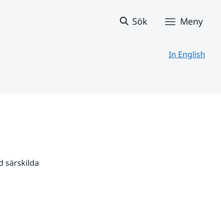
Sök
Meny
In English
 särskilda 