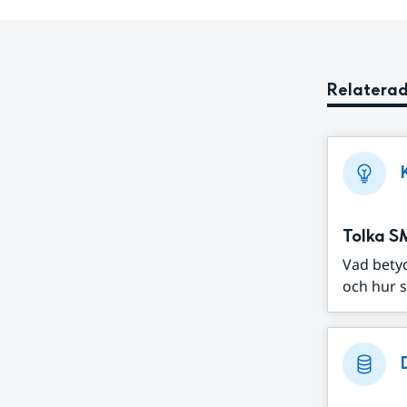
Relaterad
Tolka S
Vad bety
och hur s