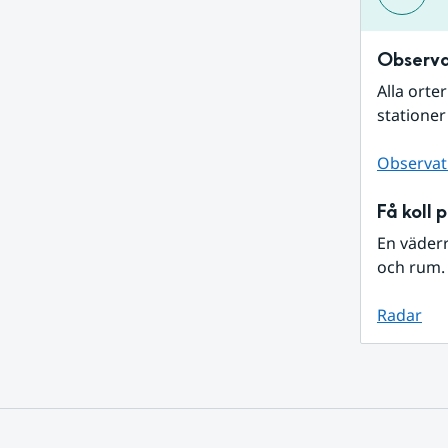
Observa
Alla orte
stationer
Observat
Få koll 
En väder
och rum. 
Radar