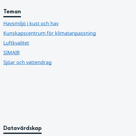
Teman
Havsmiljö i kust och hav
Kunskapscentrum för klimatanpassning
Luftkvalitet
SIMAIR
Sjöar och vattendrag
Datavärdskap