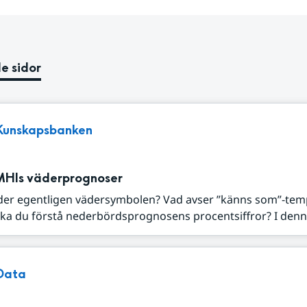
e sidor
Kunskapsbanken
MHIs väderprognoser
der egentligen vädersymbolen? Vad avser ”känns som”-tem
ka du förstå nederbördsprognosens procentsiffror? I denna
Data