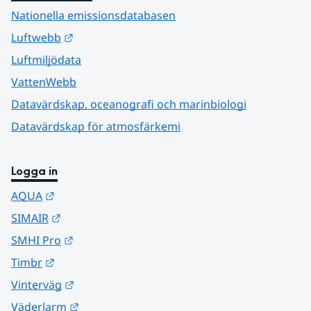
Nationella emissionsdatabasen
Länk till annan webbplats.
Luftwebb
Luftmiljödata
VattenWebb
Datavärdskap, oceanografi och marinbiologi
Datavärdskap för atmosfärkemi
Logga in
Länk till annan webbplats.
AQUA
Länk till annan webbplats.
SIMAIR
Länk till annan webbplats.
SMHI Pro
Länk till annan webbplats.
Timbr
Länk till annan webbplats.
Vinterväg
Länk till annan webbplats.
Väderlarm