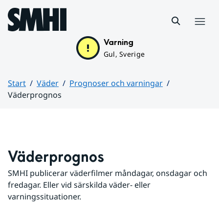
Hoppa till sidans innehåll
Meny
Varning
Gul, Sverige
Start
Väder
Prognoser och varningar
Väderprognos
Huvudinnehåll
Väderprognos
SMHI publicerar väderfilmer måndagar, onsdagar och 
fredagar. Eller vid särskilda väder- eller 
varningssituationer.