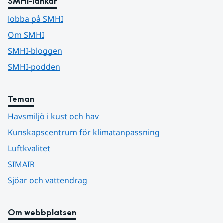
SMHI-länkar
Jobba på SMHI
Om SMHI
SMHI-bloggen
SMHI-podden
Teman
Havsmiljö i kust och hav
Kunskapscentrum för klimatanpassning
Luftkvalitet
SIMAIR
Sjöar och vattendrag
Om webbplatsen