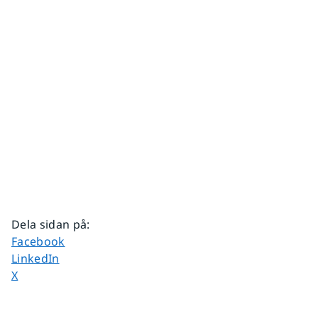
Dela sidan på
:
Dela sidan på
Facebook
Dela sidan på
LinkedIn
Dela sidan på
X