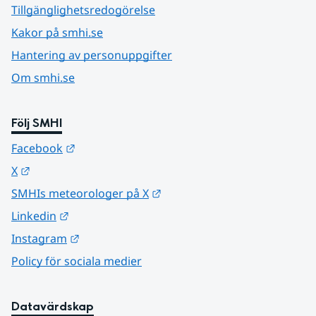
Tillgänglighetsredogörelse
Kakor på smhi.se
Hantering av personuppgifter
Om smhi.se
Följ SMHI
Länk till annan webbplats.
Facebook
Länk till annan webbplats.
X
Länk till annan webbplats.
SMHIs meteorologer på X
Länk till annan webbplats.
Linkedin
Länk till annan webbplats.
Instagram
Policy för sociala medier
Datavärdskap