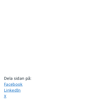
Dela sidan på
:
Dela sidan på
Facebook
Dela sidan på
LinkedIn
Dela sidan på
X