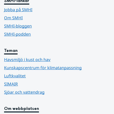
SMHI-länkar
Jobba på SMHI
Om SMHI
SMHI-bloggen
SMHI-podden
Teman
Havsmiljö i kust och hav
Kunskapscentrum för klimatanpassning
Luftkvalitet
SIMAIR
Sjöar och vattendrag
Om webbplatsen