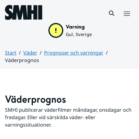
Hoppa till sidans innehåll
Meny
Varning
Gul, Sverige
Start
Väder
Prognoser och varningar
Väderprognos
Huvudinnehåll
Väderprognos
SMHI publicerar väderfilmer måndagar, onsdagar och 
fredagar. Eller vid särskilda väder- eller 
varningssituationer.