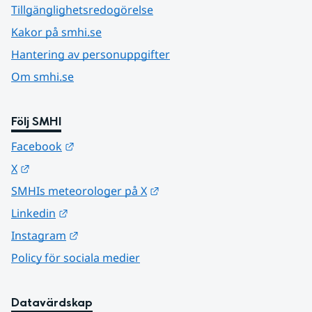
Tillgänglighetsredogörelse
Kakor på smhi.se
Hantering av personuppgifter
Om smhi.se
Följ SMHI
Länk till annan webbplats.
Facebook
Länk till annan webbplats.
X
Länk till annan webbplats.
SMHIs meteorologer på X
Länk till annan webbplats.
Linkedin
Länk till annan webbplats.
Instagram
Policy för sociala medier
Datavärdskap