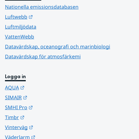
Nationella emissionsdatabasen
Länk till annan webbplats.
Luftwebb
Luftmiljödata
VattenWebb
Datavärdskap, oceanografi och marinbiologi
Datavärdskap för atmosfärkemi
Logga in
Länk till annan webbplats.
AQUA
Länk till annan webbplats.
SIMAIR
Länk till annan webbplats.
SMHI Pro
Länk till annan webbplats.
Timbr
Länk till annan webbplats.
Vinterväg
Länk till annan webbplats.
Väderlarm