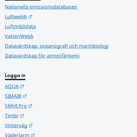
Nationella emissionsdatabasen
Länk till annan webbplats.
Luftwebb
Luftmiljödata
VattenWebb
Datavärdskap, oceanografi och marinbiologi
Datavärdskap för atmosfärkemi
Logga in
Länk till annan webbplats.
AQUA
Länk till annan webbplats.
SIMAIR
Länk till annan webbplats.
SMHI Pro
Länk till annan webbplats.
Timbr
Länk till annan webbplats.
Vinterväg
Länk till annan webbplats.
Väderlarm