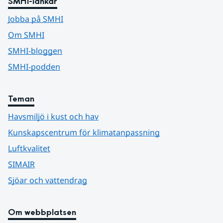
SMHI-länkar
Jobba på SMHI
Om SMHI
SMHI-bloggen
SMHI-podden
Teman
Havsmiljö i kust och hav
Kunskapscentrum för klimatanpassning
Luftkvalitet
SIMAIR
Sjöar och vattendrag
Om webbplatsen