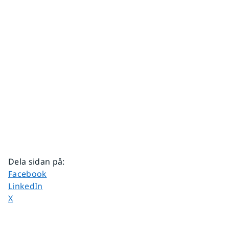
Dela sidan på
:
Dela sidan på
Facebook
Dela sidan på
LinkedIn
Dela sidan på
X