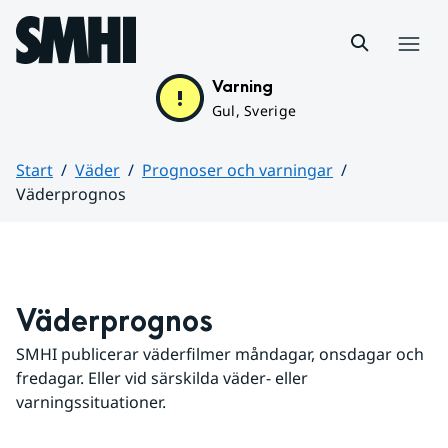
Hoppa till sidans innehåll
Meny
Varning
Gul, Sverige
Start
Väder
Prognoser och varningar
Väderprognos
Huvudinnehåll
Väderprognos
SMHI publicerar väderfilmer måndagar, onsdagar och 
fredagar. Eller vid särskilda väder- eller 
varningssituationer.