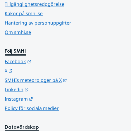
Tillgänglighetsredogörelse
Kakor på smhi.se
Hantering av personuppgifter
Om smhi.se
Följ SMHI
Länk till annan webbplats.
Facebook
Länk till annan webbplats.
X
Länk till annan webbplats.
SMHIs meteorologer på X
Länk till annan webbplats.
Linkedin
Länk till annan webbplats.
Instagram
Policy för sociala medier
Datavärdskap