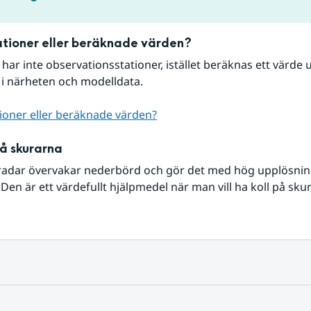
tioner eller beräknade värden?
r har inte observationsstationer, istället beräknas ett värde u
 i närheten och modelldata.
ioner eller beräknade värden?
på skurarna
radar övervakar nederbörd och gör det med hög upplösning 
Den är ett värdefullt hjälpmedel när man vill ha koll på sku