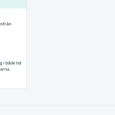
tifrån 
i både tid 
rarna.