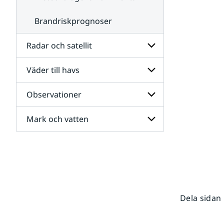
Brandriskprognoser
Radar och satellit
Väder till havs
Undersidor
för
Radar
Observationer
Undersidor
och
för
satellit
Väder
Mark och vatten
Undersidor
till
för
havs
Observationer
Undersidor
för
Mark
och
vatten
Dela sidan