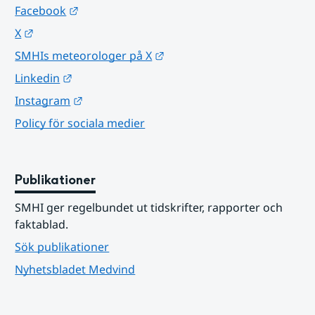
Länk till annan webbplats.
Facebook
Länk till annan webbplats.
X
Länk till annan webbplats.
SMHIs meteorologer på X
Länk till annan webbplats.
Linkedin
Länk till annan webbplats.
Instagram
Policy för sociala medier
Publikationer
SMHI ger regelbundet ut tidskrifter, rapporter och 
faktablad.
Sök publikationer
Nyhetsbladet Medvind