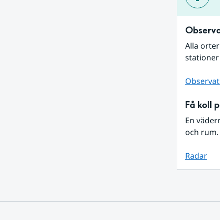
Observa
Alla orte
stationer
Observat
Få koll 
En väder
och rum. 
Radar