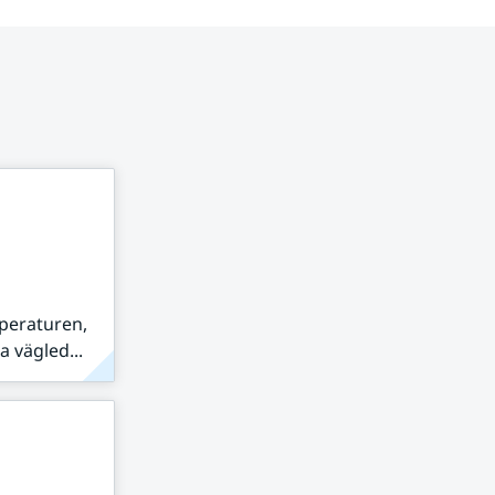
peraturen,
 vägled...