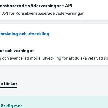
ensbaserade vädervarningar - API
r API för Konsekvensbaserade vädervarningar
Forskning och utveckling
er och varningar
 och avancerad modellutveckling för att du ska veta vad s
e länkar
Lär dig mer