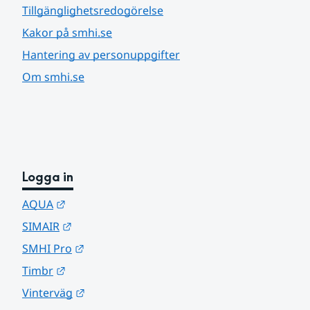
Tillgänglighetsredogörelse
Kakor på smhi.se
Hantering av personuppgifter
Om smhi.se
Logga in
Länk till annan webbplats.
AQUA
Länk till annan webbplats.
SIMAIR
Länk till annan webbplats.
SMHI Pro
Länk till annan webbplats.
Timbr
Länk till annan webbplats.
Vinterväg