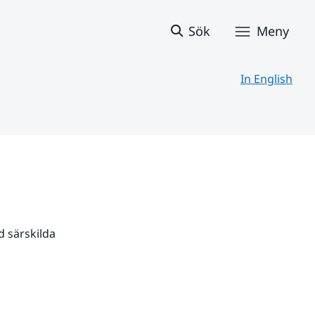
Sök
Meny
In English
 särskilda 