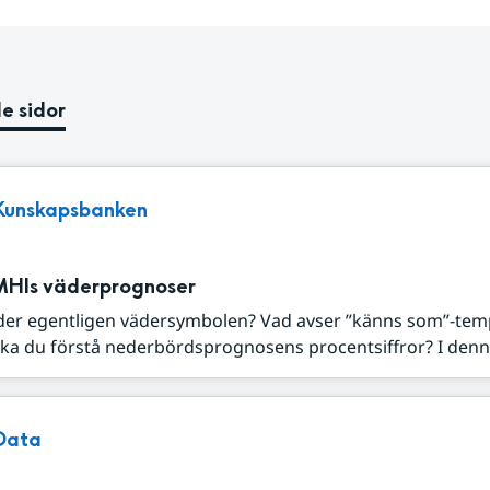
e sidor
Kunskapsbanken
MHIs väderprognoser
der egentligen vädersymbolen? Vad avser ”känns som”-tem
ka du förstå nederbördsprognosens procentsiffror? I denna
Data