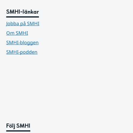
SMHI-länkar
Jobba på SMHI
Om SMHI
SMHI-bloggen
SMHI-podden
Följ SMHI