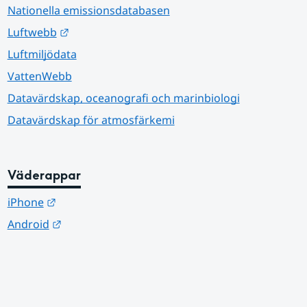
Nationella emissionsdatabasen
Länk till annan webbplats.
Luftwebb
Luftmiljödata
VattenWebb
Datavärdskap, oceanografi och marinbiologi
Datavärdskap för atmosfärkemi
Väderappar
Länk till annan webbplats.
iPhone
Länk till annan webbplats.
Android