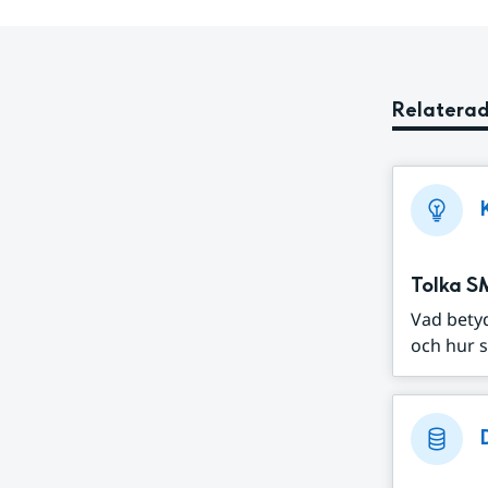
Relaterad
Tolka S
Vad bety
och hur s