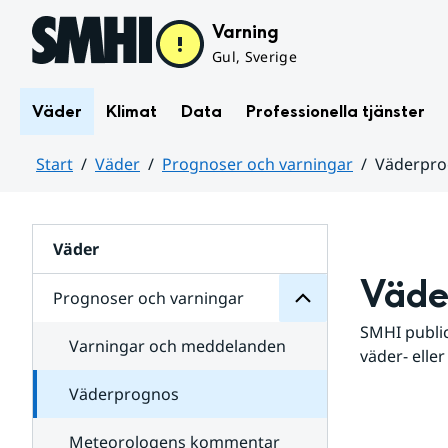
Hoppa till sidans innehåll
Varning
Gul, Sverige
Väder
Klimat
Data
Professionella tjänster
Start
Väder
Prognoser och varningar
Väderpr
varningar
och
Huvudinnehåll
Prognoser
för
Undersidor
Väder
Väde
Prognoser och varningar
SMHI public
Varningar och meddelanden
väder- eller
Väderprognos
Meteorologens kommentar