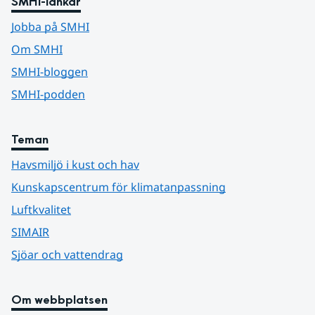
SMHI-länkar
Jobba på SMHI
Om SMHI
SMHI-bloggen
SMHI-podden
Teman
Havsmiljö i kust och hav
Kunskapscentrum för klimatanpassning
Luftkvalitet
SIMAIR
Sjöar och vattendrag
Om webbplatsen