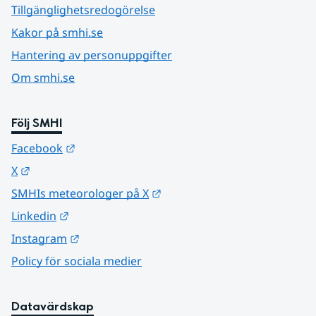
Tillgänglighetsredogörelse
Kakor på smhi.se
Hantering av personuppgifter
Om smhi.se
Följ SMHI
Länk till annan webbplats.
Facebook
Länk till annan webbplats.
X
Länk till annan webbplats.
SMHIs meteorologer på X
Länk till annan webbplats.
Linkedin
Länk till annan webbplats.
Instagram
Policy för sociala medier
Datavärdskap