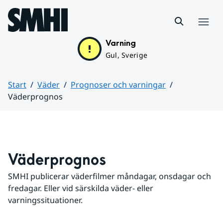
Hoppa till sidans innehåll
Meny
Varning
Gul, Sverige
Start
Väder
Prognoser och varningar
Väderprognos
Huvudinnehåll
Väderprognos
SMHI publicerar väderfilmer måndagar, onsdagar och 
fredagar. Eller vid särskilda väder- eller 
varningssituationer.