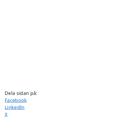
Dela sidan på
:
Dela sidan på
Facebook
Dela sidan på
LinkedIn
Dela sidan på
X