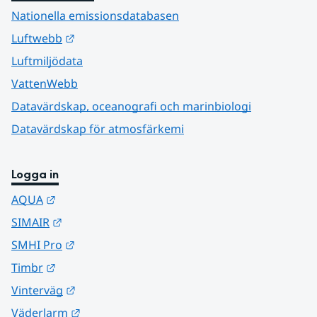
Nationella emissionsdatabasen
Länk till annan webbplats.
Luftwebb
Luftmiljödata
VattenWebb
Datavärdskap, oceanografi och marinbiologi
Datavärdskap för atmosfärkemi
Logga in
Länk till annan webbplats.
AQUA
Länk till annan webbplats.
SIMAIR
Länk till annan webbplats.
SMHI Pro
Länk till annan webbplats.
Timbr
Länk till annan webbplats.
Vinterväg
Länk till annan webbplats.
Väderlarm