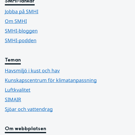
SMHI-länkar
Jobba på SMHI
Om SMHI
SMHI-bloggen
SMHI-podden
Teman
Havsmiljö i kust och hav
Kunskapscentrum för klimatanpassning
Luftkvalitet
SIMAIR
Sjöar och vattendrag
Om webbplatsen