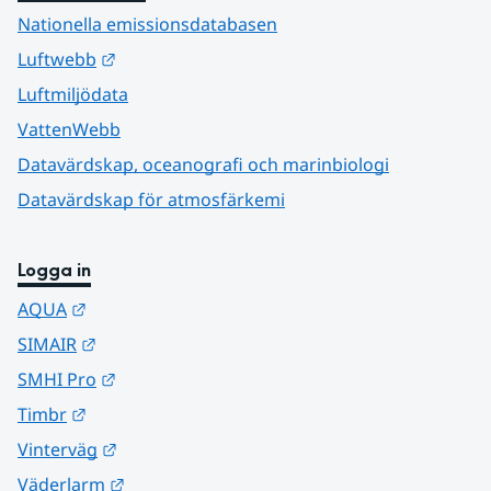
Nationella emissionsdatabasen
Länk till annan webbplats.
Luftwebb
Luftmiljödata
VattenWebb
Datavärdskap, oceanografi och marinbiologi
Datavärdskap för atmosfärkemi
Logga in
Länk till annan webbplats.
AQUA
Länk till annan webbplats.
SIMAIR
Länk till annan webbplats.
SMHI Pro
Länk till annan webbplats.
Timbr
Länk till annan webbplats.
Vinterväg
Länk till annan webbplats.
Väderlarm