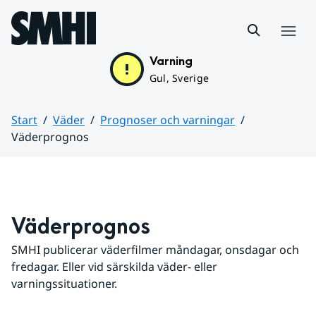
Hoppa till sidans innehåll
Meny
Varning
Gul, Sverige
Start
Väder
Prognoser och varningar
Väderprognos
Huvudinnehåll
Väderprognos
SMHI publicerar väderfilmer måndagar, onsdagar och 
fredagar. Eller vid särskilda väder- eller 
varningssituationer.