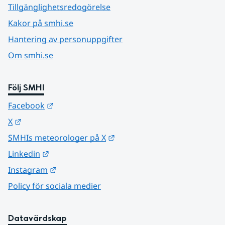
Tillgänglighetsredogörelse
Kakor på smhi.se
Hantering av personuppgifter
Om smhi.se
Följ SMHI
Länk till annan webbplats.
Facebook
Länk till annan webbplats.
X
Länk till annan webbplats.
SMHIs meteorologer på X
Länk till annan webbplats.
Linkedin
Länk till annan webbplats.
Instagram
Policy för sociala medier
Datavärdskap