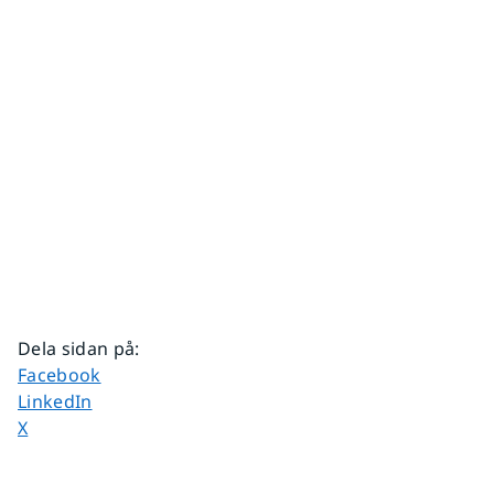
Dela sidan på
:
Dela sidan på
Facebook
Dela sidan på
LinkedIn
Dela sidan på
X