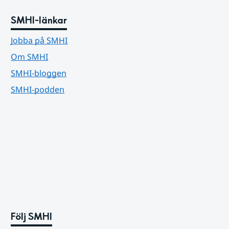
SMHI-länkar
Jobba på SMHI
Om SMHI
SMHI-bloggen
SMHI-podden
Följ SMHI