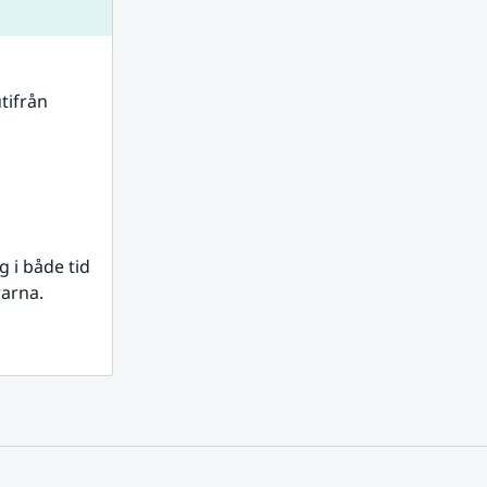
tifrån 
i både tid 
rarna.