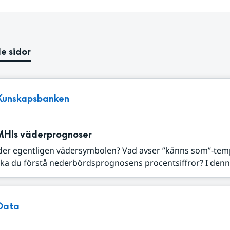
e sidor
Kunskapsbanken
MHIs väderprognoser
der egentligen vädersymbolen? Vad avser ”känns som”-tem
ka du förstå nederbördsprognosens procentsiffror? I denna
Data