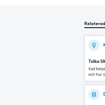
Relaterad
Tolka S
Vad bety
och hur s