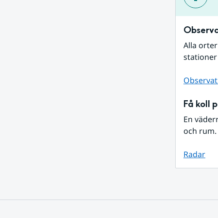
Observa
Alla orte
stationer
Observat
Få koll 
En väder
och rum. 
Radar