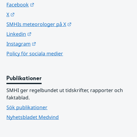
Länk till annan webbplats.
Facebook
Länk till annan webbplats.
X
Länk till annan webbplats.
SMHIs meteorologer på X
Länk till annan webbplats.
Linkedin
Länk till annan webbplats.
Instagram
Policy för sociala medier
Publikationer
SMHI ger regelbundet ut tidskrifter, rapporter och 
faktablad.
Sök publikationer
Nyhetsbladet Medvind