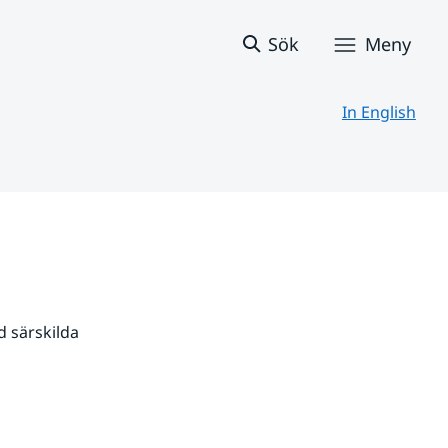
Sök
Meny
In English
 särskilda 