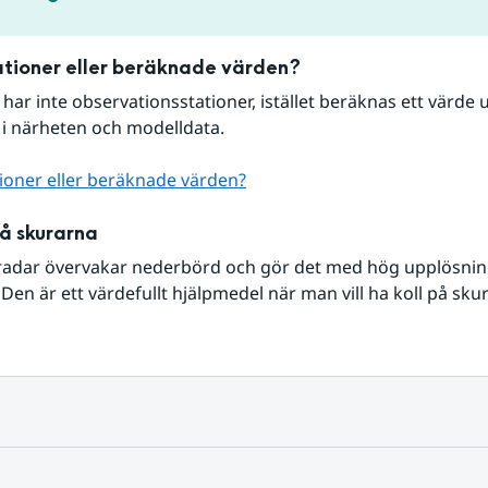
tioner eller beräknade värden?
r har inte observationsstationer, istället beräknas ett värde u
 i närheten och modelldata.
ioner eller beräknade värden?
på skurarna
radar övervakar nederbörd och gör det med hög upplösning 
Den är ett värdefullt hjälpmedel när man vill ha koll på sku