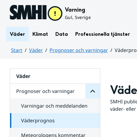
Hoppa till sidans innehåll
Varning
Gul, Sverige
Väder
Klimat
Data
Professionella tjänster
Start
Väder
Prognoser och varningar
Väderpr
varningar
och
Huvudinnehåll
Prognoser
för
Undersidor
Väder
Väde
Prognoser och varningar
SMHI public
Varningar och meddelanden
väder- eller
Väderprognos
Meteorologens kommentar