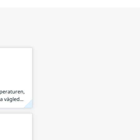
peraturen,
 vägled...