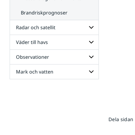
Brandriskprognoser
Radar och satellit
Väder till havs
Undersidor
för
Radar
Observationer
Undersidor
och
för
satellit
Väder
Mark och vatten
Undersidor
till
för
havs
Observationer
Undersidor
för
Mark
och
vatten
Dela sidan