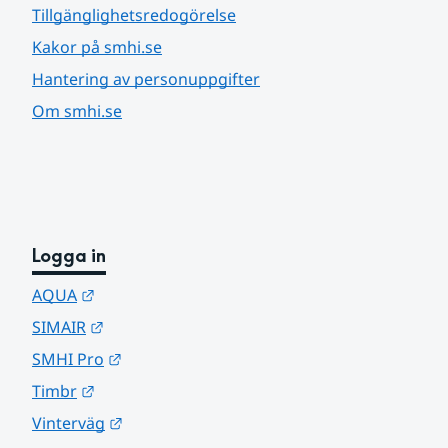
Tillgänglighetsredogörelse
Kakor på smhi.se
Hantering av personuppgifter
Om smhi.se
Logga in
Länk till annan webbplats.
AQUA
Länk till annan webbplats.
SIMAIR
Länk till annan webbplats.
SMHI Pro
Länk till annan webbplats.
Timbr
Länk till annan webbplats.
Vinterväg