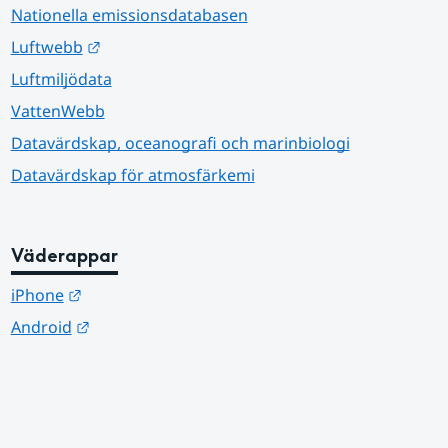
Nationella emissionsdatabasen
Länk till annan webbplats.
Luftwebb
Luftmiljödata
VattenWebb
Datavärdskap, oceanografi och marinbiologi
Datavärdskap för atmosfärkemi
Väderappar
Länk till annan webbplats.
iPhone
Länk till annan webbplats.
Android