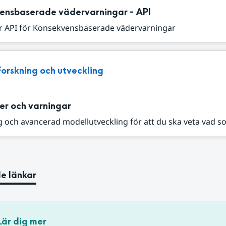
ensbaserade vädervarningar - API
r API för Konsekvensbaserade vädervarningar
Forskning och utveckling
er och varningar
 och avancerad modellutveckling för att du ska veta vad s
e länkar
Lär dig mer