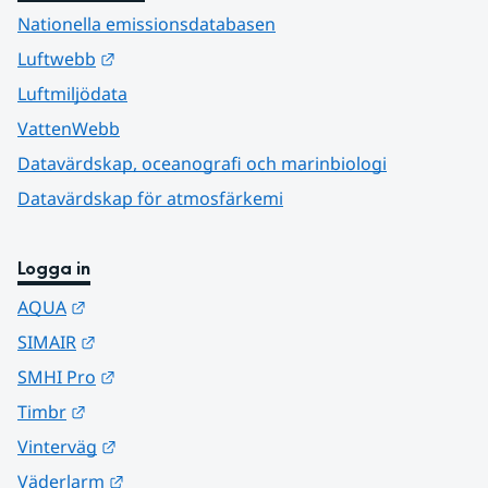
Nationella emissionsdatabasen
Länk till annan webbplats.
Luftwebb
Luftmiljödata
VattenWebb
Datavärdskap, oceanografi och marinbiologi
Datavärdskap för atmosfärkemi
Logga in
Länk till annan webbplats.
AQUA
Länk till annan webbplats.
SIMAIR
Länk till annan webbplats.
SMHI Pro
Länk till annan webbplats.
Timbr
Länk till annan webbplats.
Vinterväg
Länk till annan webbplats.
Väderlarm