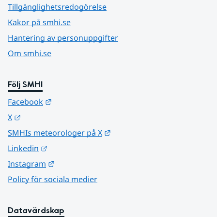
Tillgänglighetsredogörelse
Kakor på smhi.se
Hantering av personuppgifter
Om smhi.se
Följ SMHI
Länk till annan webbplats.
Facebook
Länk till annan webbplats.
X
Länk till annan webbplats.
SMHIs meteorologer på X
Länk till annan webbplats.
Linkedin
Länk till annan webbplats.
Instagram
Policy för sociala medier
Datavärdskap