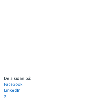
Dela sidan på
:
Dela sidan på
Facebook
Dela sidan på
LinkedIn
Dela sidan på
X