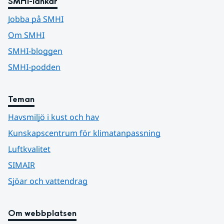
SMHI-länkar
Jobba på SMHI
Om SMHI
SMHI-bloggen
SMHI-podden
Teman
Havsmiljö i kust och hav
Kunskapscentrum för klimatanpassning
Luftkvalitet
SIMAIR
Sjöar och vattendrag
Om webbplatsen