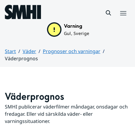
Hoppa till sidans innehåll
Meny
Varning
Gul, Sverige
Start
Väder
Prognoser och varningar
Väderprognos
Huvudinnehåll
Väderprognos
SMHI publicerar väderfilmer måndagar, onsdagar och 
fredagar. Eller vid särskilda väder- eller 
varningssituationer.