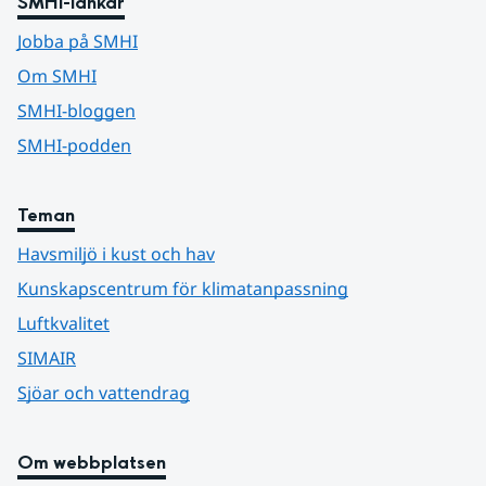
SMHI-länkar
Jobba på SMHI
Om SMHI
SMHI-bloggen
SMHI-podden
Teman
Havsmiljö i kust och hav
Kunskapscentrum för klimatanpassning
Luftkvalitet
SIMAIR
Sjöar och vattendrag
Om webbplatsen