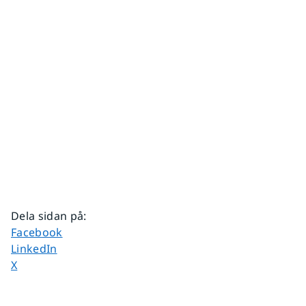
Dela sidan på
:
Dela sidan på
Facebook
Dela sidan på
LinkedIn
Dela sidan på
X