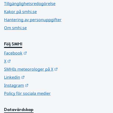
Tillgänglighetsredogörelse
Kakor på smhi.se
Hantering av personuppgifter
Om smhi.se
Följ SMHI
Länk till annan webbplats.
Facebook
Länk till annan webbplats.
X
Länk till annan webbplats.
SMHIs meteorologer på X
Länk till annan webbplats.
Linkedin
Länk till annan webbplats.
Instagram
Policy för sociala medier
Datavärdskap