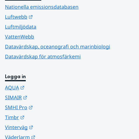
Nationella emissionsdatabasen
Länk till annan webbplats.
Luftwebb
Luftmiljödata
VattenWebb
Datavärdskap, oceanografi och marinbiologi
Datavärdskap för atmosfärkemi
Logga in
Länk till annan webbplats.
AQUA
Länk till annan webbplats.
SIMAIR
Länk till annan webbplats.
SMHI Pro
Länk till annan webbplats.
Timbr
Länk till annan webbplats.
Vinterväg
Länk till annan webbplats.
Väderlarm