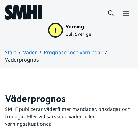
Hoppa till sidans innehåll
Meny
Varning
Gul, Sverige
Start
Väder
Prognoser och varningar
Väderprognos
Huvudinnehåll
Väderprognos
SMHI publicerar väderfilmer måndagar, onsdagar och 
fredagar. Eller vid särskilda väder- eller 
varningssituationer.