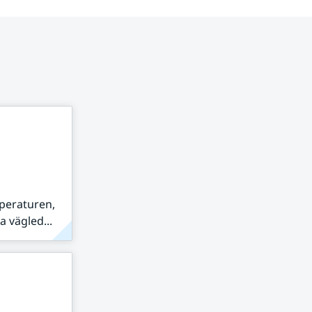
peraturen,
 vägled...