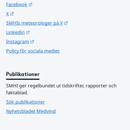
Länk till annan webbplats.
Facebook
Länk till annan webbplats.
X
Länk till annan webbplats.
SMHIs meteorologer på X
Länk till annan webbplats.
Linkedin
Länk till annan webbplats.
Instagram
Policy för sociala medier
Publikationer
SMHI ger regelbundet ut tidskrifter, rapporter och 
faktablad.
Sök publikationer
Nyhetsbladet Medvind