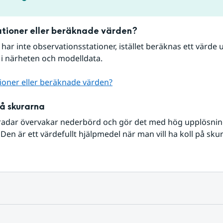
tioner eller beräknade värden?
r har inte observationsstationer, istället beräknas ett värde u
 i närheten och modelldata.
ioner eller beräknade värden?
på skurarna
radar övervakar nederbörd och gör det med hög upplösning 
Den är ett värdefullt hjälpmedel när man vill ha koll på sku