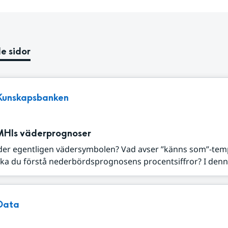
e sidor
Kunskapsbanken
MHIs väderprognoser
der egentligen vädersymbolen? Vad avser ”känns som”-tem
ka du förstå nederbördsprognosens procentsiffror? I denna
Data