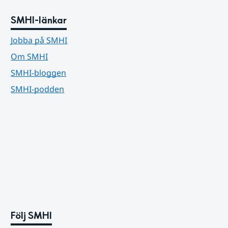
SMHI-länkar
Jobba på SMHI
Om SMHI
SMHI-bloggen
SMHI-podden
Följ SMHI