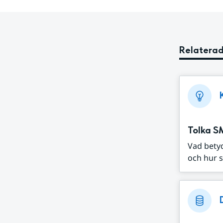
Relaterad
Tolka S
Vad bety
och hur s