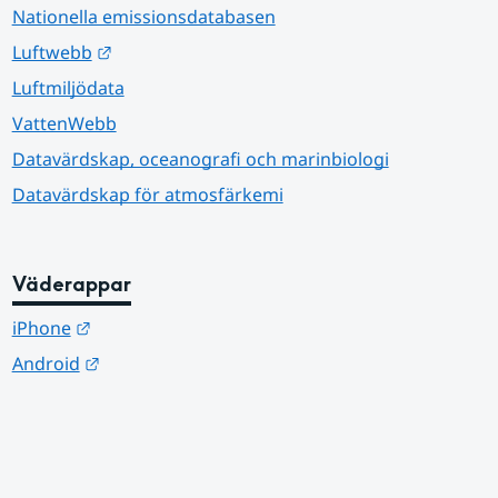
Nationella emissionsdatabasen
Länk till annan webbplats.
Luftwebb
Luftmiljödata
VattenWebb
Datavärdskap, oceanografi och marinbiologi
Datavärdskap för atmosfärkemi
Väderappar
Länk till annan webbplats.
iPhone
Länk till annan webbplats.
Android