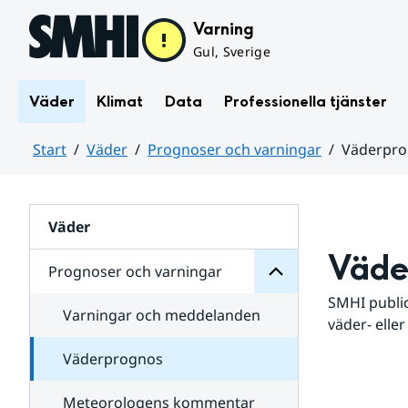
Hoppa till sidans innehåll
Varning
Gul, Sverige
Väder
Klimat
Data
Professionella tjänster
Start
Väder
Prognoser och varningar
Väderpr
varningar
och
Huvudinnehåll
Prognoser
för
Undersidor
Väder
Väde
Prognoser och varningar
SMHI public
Varningar och meddelanden
väder- eller
Väderprognos
Meteorologens kommentar