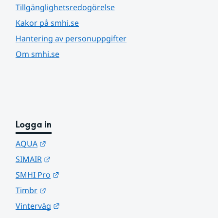
Tillgänglighetsredogörelse
Kakor på smhi.se
Hantering av personuppgifter
Om smhi.se
Logga in
Länk till annan webbplats.
AQUA
Länk till annan webbplats.
SIMAIR
Länk till annan webbplats.
SMHI Pro
Länk till annan webbplats.
Timbr
Länk till annan webbplats.
Vinterväg