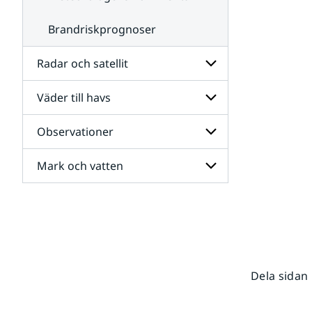
Brandriskprognoser
Radar och satellit
Väder till havs
Undersidor
för
Radar
Observationer
Undersidor
och
för
satellit
Väder
Mark och vatten
Undersidor
till
för
havs
Observationer
Undersidor
för
Mark
och
vatten
Dela sidan