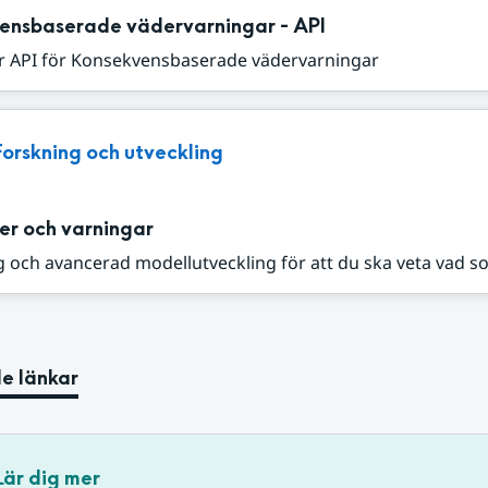
ensbaserade vädervarningar - API
r API för Konsekvensbaserade vädervarningar
Forskning och utveckling
er och varningar
 och avancerad modellutveckling för att du ska veta vad s
e länkar
Lär dig mer