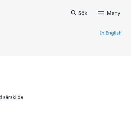
Sök
Meny
In English
 särskilda 