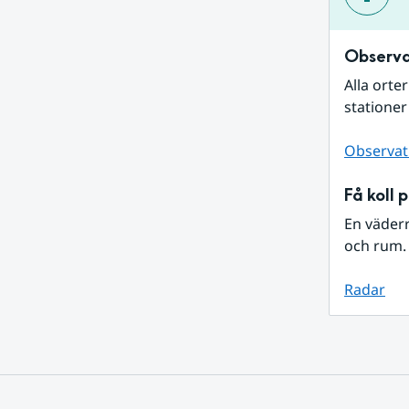
Observa
Alla orte
stationer
Observat
Få koll 
En väder
och rum. 
Radar