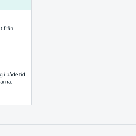
tifrån 
i både tid 
rarna.