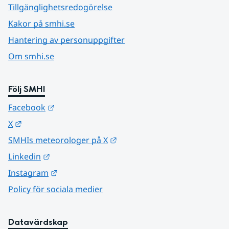
Tillgänglighetsredogörelse
Kakor på smhi.se
Hantering av personuppgifter
Om smhi.se
Följ SMHI
Länk till annan webbplats.
Facebook
Länk till annan webbplats.
X
Länk till annan webbplats.
SMHIs meteorologer på X
Länk till annan webbplats.
Linkedin
Länk till annan webbplats.
Instagram
Policy för sociala medier
Datavärdskap