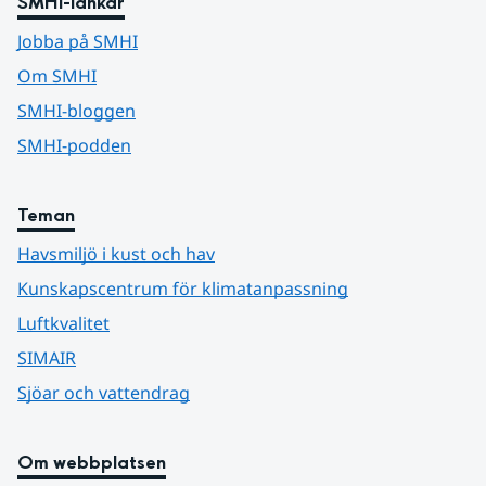
SMHI-länkar
Jobba på SMHI
Om SMHI
SMHI-bloggen
SMHI-podden
Teman
Havsmiljö i kust och hav
Kunskapscentrum för klimatanpassning
Luftkvalitet
SIMAIR
Sjöar och vattendrag
Om webbplatsen