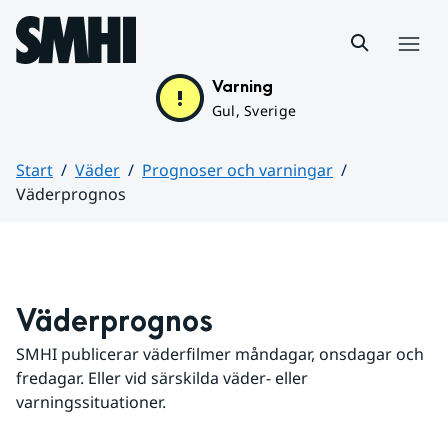
Hoppa till sidans innehåll
Meny
Varning
Gul, Sverige
Start
Väder
Prognoser och varningar
Väderprognos
Huvudinnehåll
Väderprognos
SMHI publicerar väderfilmer måndagar, onsdagar och 
fredagar. Eller vid särskilda väder- eller 
varningssituationer.