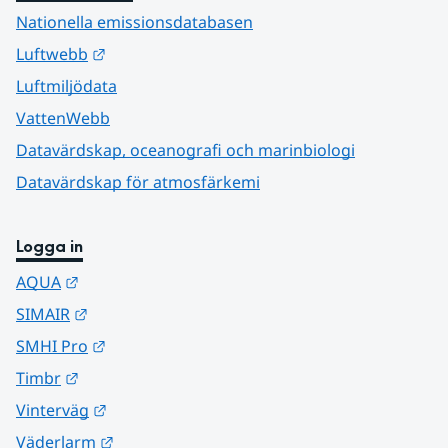
Nationella emissionsdatabasen
Länk till annan webbplats.
Luftwebb
Luftmiljödata
VattenWebb
Datavärdskap, oceanografi och marinbiologi
Datavärdskap för atmosfärkemi
Logga in
Länk till annan webbplats.
AQUA
Länk till annan webbplats.
SIMAIR
Länk till annan webbplats.
SMHI Pro
Länk till annan webbplats.
Timbr
Länk till annan webbplats.
Vinterväg
Länk till annan webbplats.
Väderlarm