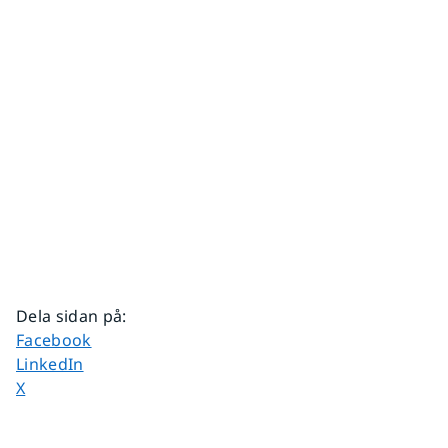
Dela sidan på
:
Dela sidan på
Facebook
Dela sidan på
LinkedIn
Dela sidan på
X