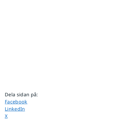
Dela sidan på
:
Dela sidan på
Facebook
Dela sidan på
LinkedIn
Dela sidan på
X