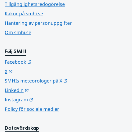
Tillgänglighetsredogörelse
Kakor på smhi.se
Hantering av personuppgifter
Om smhi.se
Följ SMHI
Länk till annan webbplats.
Facebook
Länk till annan webbplats.
X
Länk till annan webbplats.
SMHIs meteorologer på X
Länk till annan webbplats.
Linkedin
Länk till annan webbplats.
Instagram
Policy för sociala medier
Datavärdskap