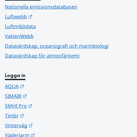
Nationella emissionsdatabasen
Länk till annan webbplats.
Luftwebb
Luftmiljödata
VattenWebb
Datavärdskap, oceanografi och marinbiologi
Datavärdskap för atmosfärkemi
Logga in
Länk till annan webbplats.
AQUA
Länk till annan webbplats.
SIMAIR
Länk till annan webbplats.
SMHI Pro
Länk till annan webbplats.
Timbr
Länk till annan webbplats.
Vinterväg
Länk till annan webbplats.
Väderlarm