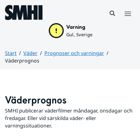
Hoppa till sidans innehåll
Meny
Varning
Gul, Sverige
Start
Väder
Prognoser och varningar
Väderprognos
Huvudinnehåll
Väderprognos
SMHI publicerar väderfilmer måndagar, onsdagar och 
fredagar. Eller vid särskilda väder- eller 
varningssituationer.