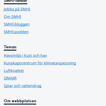
SMHI-länkar
Jobba på SMHI
Om SMHI
SMHI-bloggen
SMHI-podden
Teman
Havsmiljö i kust och hav
Kunskapscentrum för klimatanpassning
Luftkvalitet
SIMAIR
Sjöar och vattendrag
Om webbplatsen