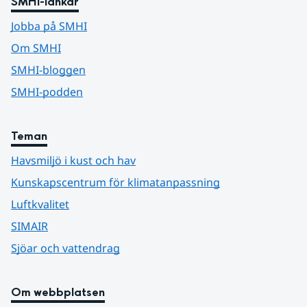
SMHI-länkar
Jobba på SMHI
Om SMHI
SMHI-bloggen
SMHI-podden
Teman
Havsmiljö i kust och hav
Kunskapscentrum för klimatanpassning
Luftkvalitet
SIMAIR
Sjöar och vattendrag
Om webbplatsen