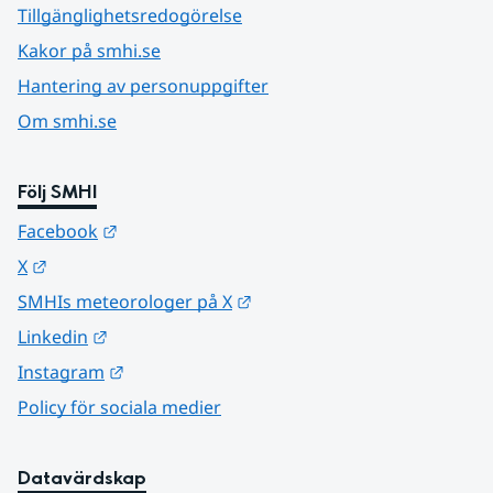
Tillgänglighetsredogörelse
Kakor på smhi.se
Hantering av personuppgifter
Om smhi.se
Följ SMHI
Länk till annan webbplats.
Facebook
Länk till annan webbplats.
X
Länk till annan webbplats.
SMHIs meteorologer på X
Länk till annan webbplats.
Linkedin
Länk till annan webbplats.
Instagram
Policy för sociala medier
Datavärdskap