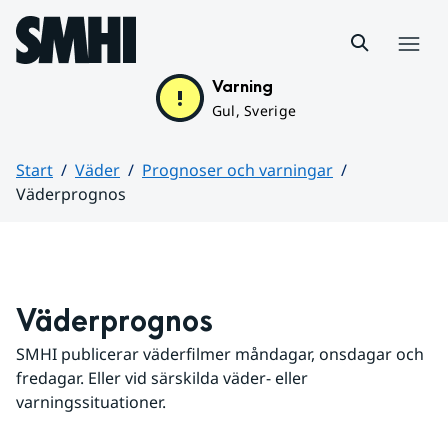
Hoppa till sidans innehåll
Meny
Varning
Gul, Sverige
Start
Väder
Prognoser och varningar
Väderprognos
Huvudinnehåll
Väderprognos
SMHI publicerar väderfilmer måndagar, onsdagar och 
fredagar. Eller vid särskilda väder- eller 
varningssituationer.