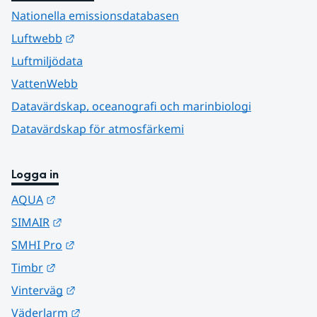
Nationella emissionsdatabasen
Länk till annan webbplats.
Luftwebb
Luftmiljödata
VattenWebb
Datavärdskap, oceanografi och marinbiologi
Datavärdskap för atmosfärkemi
Logga in
Länk till annan webbplats.
AQUA
Länk till annan webbplats.
SIMAIR
Länk till annan webbplats.
SMHI Pro
Länk till annan webbplats.
Timbr
Länk till annan webbplats.
Vinterväg
Länk till annan webbplats.
Väderlarm