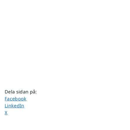
Dela sidan på
:
Dela sidan på
Facebook
Dela sidan på
LinkedIn
Dela sidan på
X