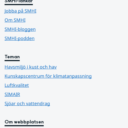
SMHI-länkar
Jobba på SMHI
Om SMHI
SMHI-bloggen
SMHI-podden
Teman
Havsmiljö i kust och hav
Kunskapscentrum för klimatanpassning
Luftkvalitet
SIMAIR
Sjöar och vattendrag
Om webbplatsen