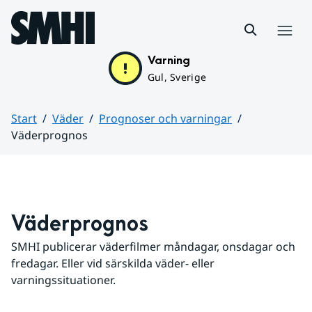
Hoppa till sidans innehåll
Meny
Varning
Gul, Sverige
Start
Väder
Prognoser och varningar
Väderprognos
Huvudinnehåll
Väderprognos
SMHI publicerar väderfilmer måndagar, onsdagar och 
fredagar. Eller vid särskilda väder- eller 
varningssituationer.