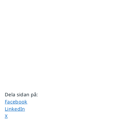
Dela sidan på
:
Dela sidan på
Facebook
Dela sidan på
LinkedIn
Dela sidan på
X