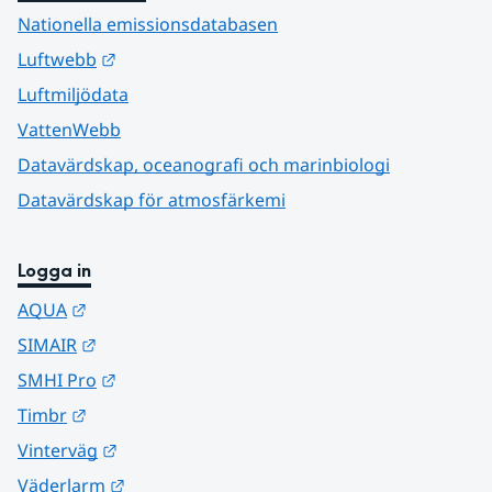
Nationella emissionsdatabasen
Länk till annan webbplats.
Luftwebb
Luftmiljödata
VattenWebb
Datavärdskap, oceanografi och marinbiologi
Datavärdskap för atmosfärkemi
Logga in
Länk till annan webbplats.
AQUA
Länk till annan webbplats.
SIMAIR
Länk till annan webbplats.
SMHI Pro
Länk till annan webbplats.
Timbr
Länk till annan webbplats.
Vinterväg
Länk till annan webbplats.
Väderlarm