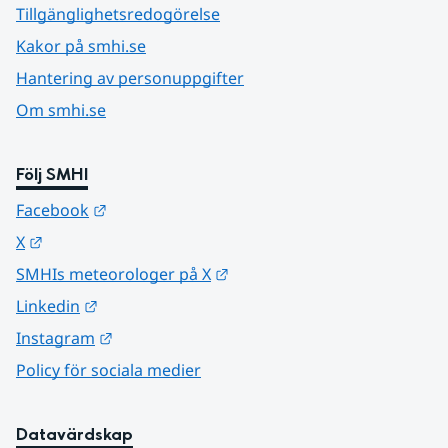
Tillgänglighetsredogörelse
Kakor på smhi.se
Hantering av personuppgifter
Om smhi.se
Följ SMHI
Länk till annan webbplats.
Facebook
Länk till annan webbplats.
X
Länk till annan webbplats.
SMHIs meteorologer på X
Länk till annan webbplats.
Linkedin
Länk till annan webbplats.
Instagram
Policy för sociala medier
Datavärdskap