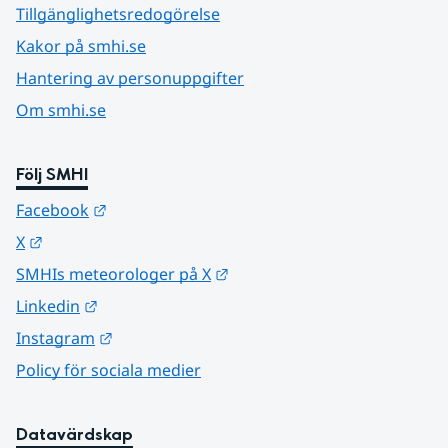
Tillgänglighetsredogörelse
Kakor på smhi.se
Hantering av personuppgifter
Om smhi.se
Följ SMHI
Länk till annan webbplats.
Facebook
Länk till annan webbplats.
X
Länk till annan webbplats.
SMHIs meteorologer på X
Länk till annan webbplats.
Linkedin
Länk till annan webbplats.
Instagram
Policy för sociala medier
Datavärdskap