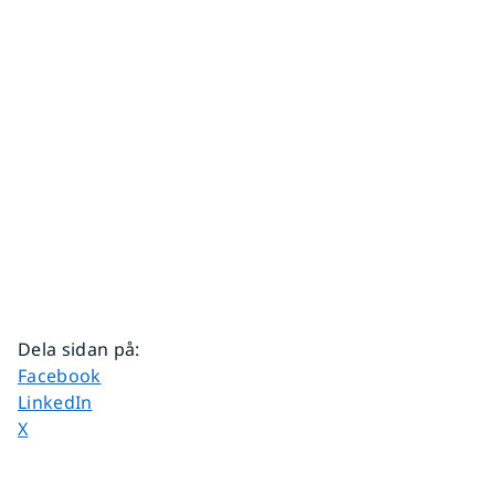
Dela sidan på
:
Dela sidan på
Facebook
Dela sidan på
LinkedIn
Dela sidan på
X