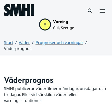
Hoppa till sidans innehåll
Meny
Varning
Gul, Sverige
Start
Väder
Prognoser och varningar
Väderprognos
Huvudinnehåll
Väderprognos
SMHI publicerar väderfilmer måndagar, onsdagar och 
fredagar. Eller vid särskilda väder- eller 
varningssituationer.