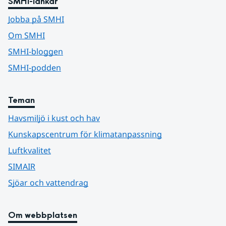
SMHI-länkar
Jobba på SMHI
Om SMHI
SMHI-bloggen
SMHI-podden
Teman
Havsmiljö i kust och hav
Kunskapscentrum för klimatanpassning
Luftkvalitet
SIMAIR
Sjöar och vattendrag
Om webbplatsen