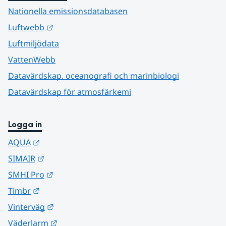
Nationella emissionsdatabasen
Länk till annan webbplats.
Luftwebb
Luftmiljödata
VattenWebb
Datavärdskap, oceanografi och marinbiologi
Datavärdskap för atmosfärkemi
Logga in
Länk till annan webbplats.
AQUA
Länk till annan webbplats.
SIMAIR
Länk till annan webbplats.
SMHI Pro
Länk till annan webbplats.
Timbr
Länk till annan webbplats.
Vinterväg
Länk till annan webbplats.
Väderlarm