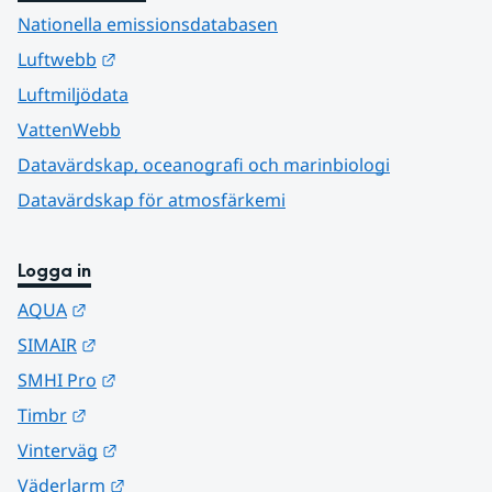
Nationella emissionsdatabasen
Länk till annan webbplats.
Luftwebb
Luftmiljödata
VattenWebb
Datavärdskap, oceanografi och marinbiologi
Datavärdskap för atmosfärkemi
Logga in
Länk till annan webbplats.
AQUA
Länk till annan webbplats.
SIMAIR
Länk till annan webbplats.
SMHI Pro
Länk till annan webbplats.
Timbr
Länk till annan webbplats.
Vinterväg
Länk till annan webbplats.
Väderlarm