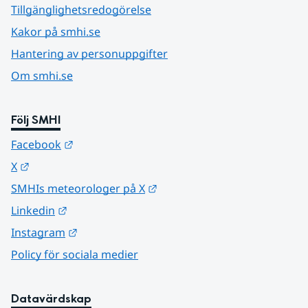
Tillgänglighetsredogörelse
Kakor på smhi.se
Hantering av personuppgifter
Om smhi.se
Följ SMHI
Länk till annan webbplats.
Facebook
Länk till annan webbplats.
X
Länk till annan webbplats.
SMHIs meteorologer på X
Länk till annan webbplats.
Linkedin
Länk till annan webbplats.
Instagram
Policy för sociala medier
Datavärdskap