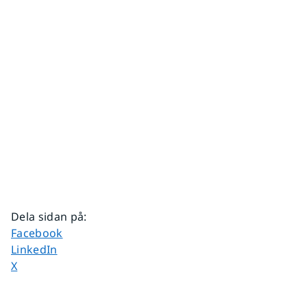
Dela sidan på
:
Dela sidan på
Facebook
Dela sidan på
LinkedIn
Dela sidan på
X