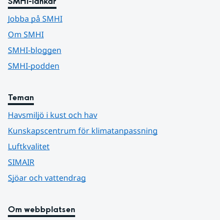
SMHI-länkar
Jobba på SMHI
Om SMHI
SMHI-bloggen
SMHI-podden
Teman
Havsmiljö i kust och hav
Kunskapscentrum för klimatanpassning
Luftkvalitet
SIMAIR
Sjöar och vattendrag
Om webbplatsen