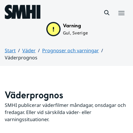
Hoppa till sidans innehåll
Meny
Varning
Gul, Sverige
Start
Väder
Prognoser och varningar
Väderprognos
Huvudinnehåll
Väderprognos
SMHI publicerar väderfilmer måndagar, onsdagar och 
fredagar. Eller vid särskilda väder- eller 
varningssituationer.