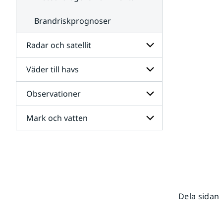
Brandriskprognoser
Radar och satellit
Väder till havs
Undersidor
för
Radar
Observationer
Undersidor
och
för
satellit
Väder
Mark och vatten
Undersidor
till
för
havs
Observationer
Undersidor
för
Mark
och
vatten
Dela sidan