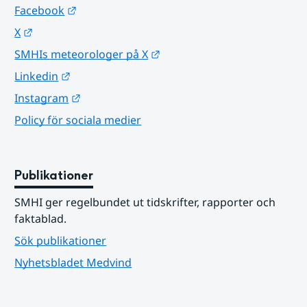
Länk till annan webbplats.
Facebook
Länk till annan webbplats.
X
Länk till annan webbplats.
SMHIs meteorologer på X
Länk till annan webbplats.
Linkedin
Länk till annan webbplats.
Instagram
Policy för sociala medier
Publikationer
SMHI ger regelbundet ut tidskrifter, rapporter och 
faktablad.
Sök publikationer
Nyhetsbladet Medvind