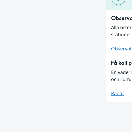
Observa
Alla orte
stationer
Observat
Få koll 
En väder
och rum. 
Radar