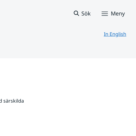
Sök
Meny
In English
 särskilda 