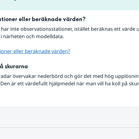
tioner eller beräknade värden?
r har inte observationsstationer, istället beräknas ett värde u
 i närheten och modelldata.
ioner eller beräknade värden?
på skurarna
radar övervakar nederbörd och gör det med hög upplösning 
Den är ett värdefullt hjälpmedel när man vill ha koll på sku