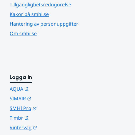
Tillgänglighetsredogörelse
Kakor på smhi.se
Hantering av personuppgifter
Om smhi.se
Logga in
Länk till annan webbplats.
AQUA
Länk till annan webbplats.
SIMAIR
Länk till annan webbplats.
SMHI Pro
Länk till annan webbplats.
Timbr
Länk till annan webbplats.
Vinterväg