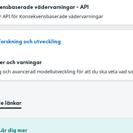
ensbaserade vädervarningar - API
r API för Konsekvensbaserade vädervarningar
Forskning och utveckling
er och varningar
 och avancerad modellutveckling för att du ska veta vad s
e länkar
Lär dig mer