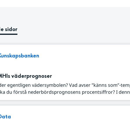
e sidor
Kunskapsbanken
MHIs väderprognoser
der egentligen vädersymbolen? Vad avser ”känns som”-tem
ka du förstå nederbördsprognosens procentsiffror? I denna
Data