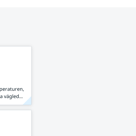
peraturen,
 vägled...