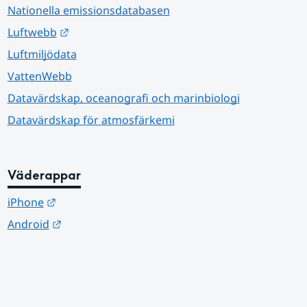
Nationella emissionsdatabasen
Länk till annan webbplats.
Luftwebb
Luftmiljödata
VattenWebb
Datavärdskap, oceanografi och marinbiologi
Datavärdskap för atmosfärkemi
Väderappar
Länk till annan webbplats.
iPhone
Länk till annan webbplats.
Android