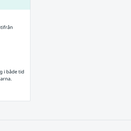
tifrån 
i både tid 
rarna.