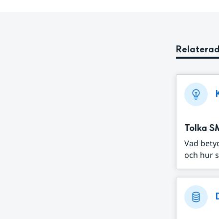
Relaterad
Tolka S
Vad bety
och hur s