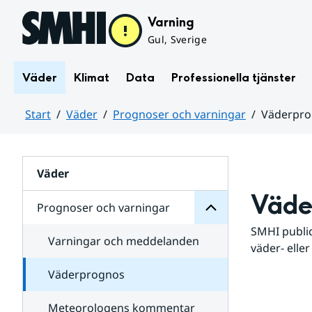
Hoppa till sidans innehåll
Varning
Gul, Sverige
Väder
Klimat
Data
Professionella tjänster
Start
Väder
Prognoser och varningar
Väderpr
varningar
och
Huvudinnehåll
Prognoser
för
Undersidor
Väder
Väde
Prognoser och varningar
SMHI public
Varningar och meddelanden
väder- eller
Väderprognos
Meteorologens kommentar