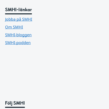
SMHI-länkar
Jobba på SMHI
Om SMHI
SMHI-bloggen
SMHI-podden
Följ SMHI