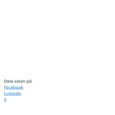
Dela sidan på
:
Dela sidan på
Facebook
Dela sidan på
LinkedIn
Dela sidan på
X