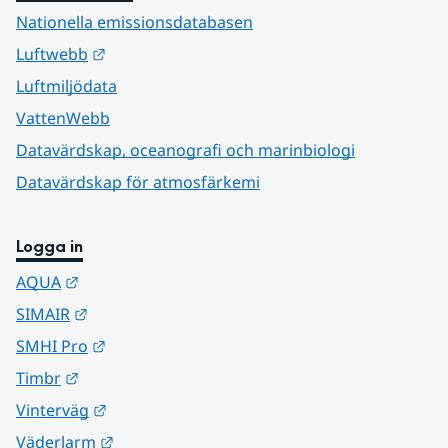
Nationella emissionsdatabasen
Länk till annan webbplats.
Luftwebb
Luftmiljödata
VattenWebb
Datavärdskap, oceanografi och marinbiologi
Datavärdskap för atmosfärkemi
Logga in
Länk till annan webbplats.
AQUA
Länk till annan webbplats.
SIMAIR
Länk till annan webbplats.
SMHI Pro
Länk till annan webbplats.
Timbr
Länk till annan webbplats.
Vinterväg
Länk till annan webbplats.
Väderlarm