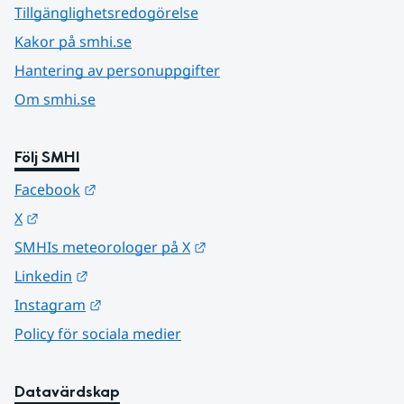
Tillgänglighetsredogörelse
Kakor på smhi.se
Hantering av personuppgifter
Om smhi.se
Följ SMHI
Länk till annan webbplats.
Facebook
Länk till annan webbplats.
X
Länk till annan webbplats.
SMHIs meteorologer på X
Länk till annan webbplats.
Linkedin
Länk till annan webbplats.
Instagram
Policy för sociala medier
Datavärdskap