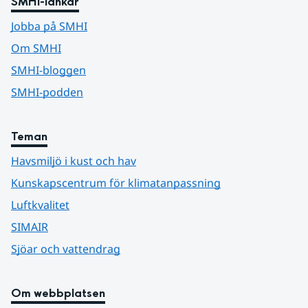
SMHI-länkar
Jobba på SMHI
Om SMHI
SMHI-bloggen
SMHI-podden
Teman
Havsmiljö i kust och hav
Kunskapscentrum för klimatanpassning
Luftkvalitet
SIMAIR
Sjöar och vattendrag
Om webbplatsen