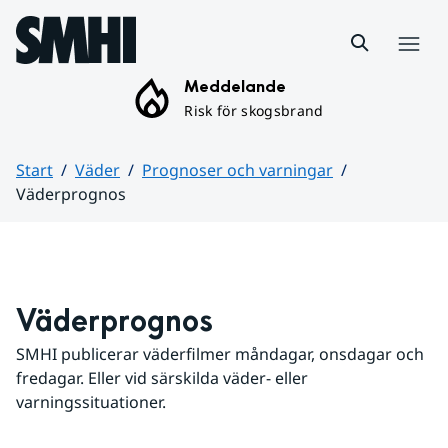
Hoppa till sidans innehåll
Meny
Meddelande
Risk för skogsbrand
Start
Väder
Prognoser och varningar
Väderprognos
Huvudinnehåll
Väderprognos
SMHI publicerar väderfilmer måndagar, onsdagar och 
fredagar. Eller vid särskilda väder- eller 
varningssituationer.