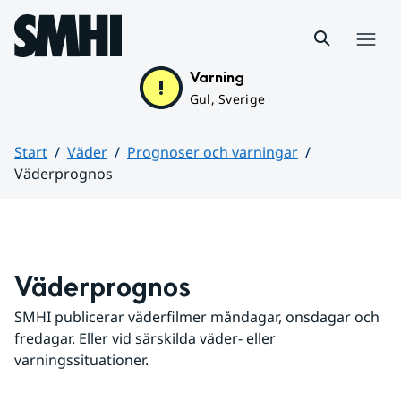
Hoppa till sidans innehåll
Meny
Varning
Gul, Sverige
Start
Väder
Prognoser och varningar
Väderprognos
Huvudinnehåll
Väderprognos
SMHI publicerar väderfilmer måndagar, onsdagar och 
fredagar. Eller vid särskilda väder- eller 
varningssituationer.