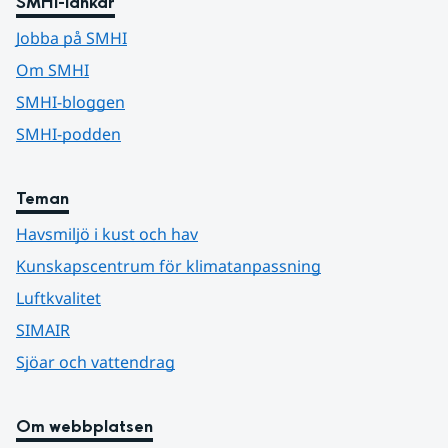
SMHI-länkar
Jobba på SMHI
Om SMHI
SMHI-bloggen
SMHI-podden
Teman
Havsmiljö i kust och hav
Kunskapscentrum för klimatanpassning
Luftkvalitet
SIMAIR
Sjöar och vattendrag
Om webbplatsen