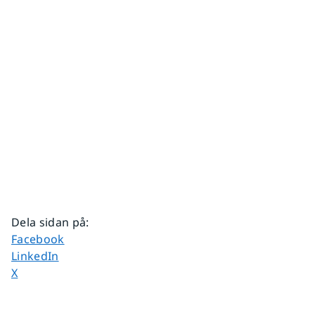
Dela sidan på
:
Dela sidan på
Facebook
Dela sidan på
LinkedIn
Dela sidan på
X