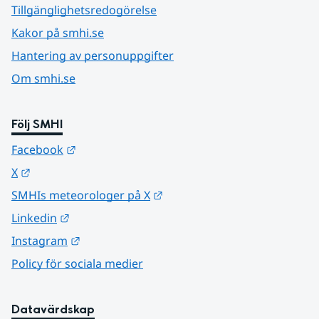
Tillgänglighetsredogörelse
Kakor på smhi.se
Hantering av personuppgifter
Om smhi.se
Följ SMHI
Länk till annan webbplats.
Facebook
Länk till annan webbplats.
X
Länk till annan webbplats.
SMHIs meteorologer på X
Länk till annan webbplats.
Linkedin
Länk till annan webbplats.
Instagram
Policy för sociala medier
Datavärdskap