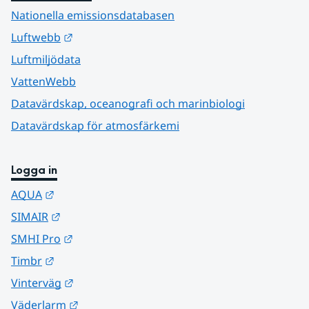
Nationella emissionsdatabasen
Länk till annan webbplats.
Luftwebb
Luftmiljödata
VattenWebb
Datavärdskap, oceanografi och marinbiologi
Datavärdskap för atmosfärkemi
Logga in
Länk till annan webbplats.
AQUA
Länk till annan webbplats.
SIMAIR
Länk till annan webbplats.
SMHI Pro
Länk till annan webbplats.
Timbr
Länk till annan webbplats.
Vinterväg
Länk till annan webbplats.
Väderlarm