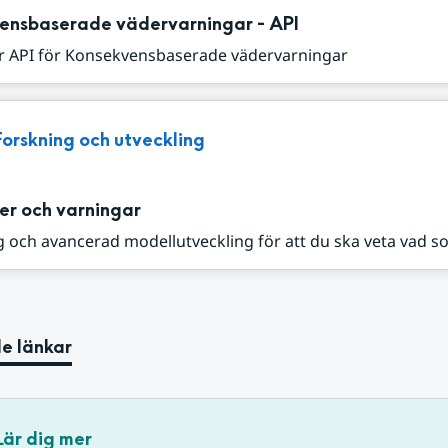
ensbaserade vädervarningar - API
r API för Konsekvensbaserade vädervarningar
Forskning och utveckling
er och varningar
 och avancerad modellutveckling för att du ska veta vad s
e länkar
Lär dig mer