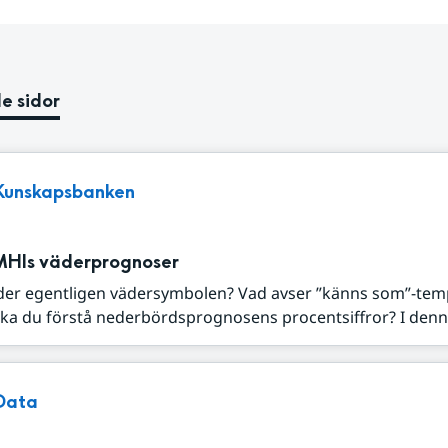
e sidor
Kunskapsbanken
MHIs väderprognoser
der egentligen vädersymbolen? Vad avser ”känns som”-tem
ka du förstå nederbördsprognosens procentsiffror? I denna
Data