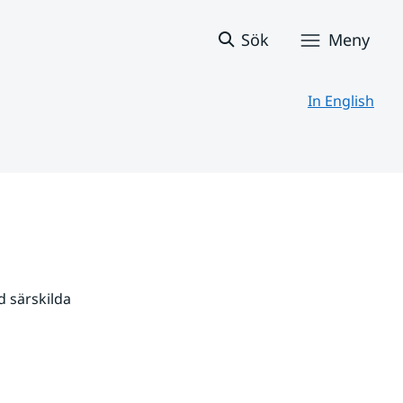
Sök
Meny
In English
 särskilda 