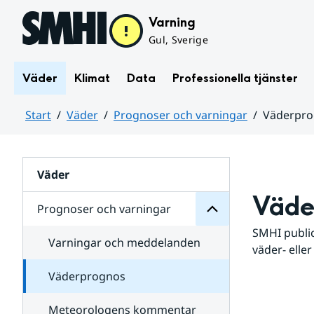
Hoppa till sidans innehåll
Varning
Gul, Sverige
Väder
Klimat
Data
Professionella tjänster
Start
Väder
Prognoser och varningar
Väderpr
varningar
och
Huvudinnehåll
Prognoser
för
Undersidor
Väder
Väde
Prognoser och varningar
SMHI public
Varningar och meddelanden
väder- eller
Väderprognos
Meteorologens kommentar