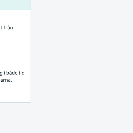
tifrån 
i både tid 
rarna.