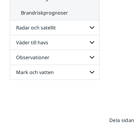
Brandriskprognoser
Radar och satellit
Väder till havs
Undersidor
för
Radar
Observationer
Undersidor
och
för
satellit
Väder
Mark och vatten
Undersidor
till
för
havs
Observationer
Undersidor
för
Mark
och
vatten
Dela sidan