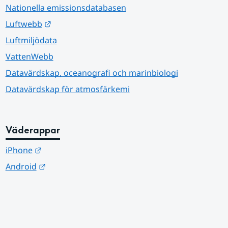
Nationella emissionsdatabasen
Länk till annan webbplats.
Luftwebb
Luftmiljödata
VattenWebb
Datavärdskap, oceanografi och marinbiologi
Datavärdskap för atmosfärkemi
Väderappar
Länk till annan webbplats.
iPhone
Länk till annan webbplats.
Android