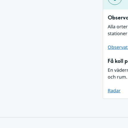
Observa
Alla orte
stationer
Observat
Få koll 
En väder
och rum. 
Radar