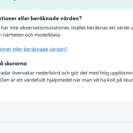
tioner eller beräknade värden?
r har inte observationsstationer, istället beräknas ett värde u
 i närheten och modelldata.
ioner eller beräknade värden?
på skurarna
radar övervakar nederbörd och gör det med hög upplösning 
Den är ett värdefullt hjälpmedel när man vill ha koll på sku