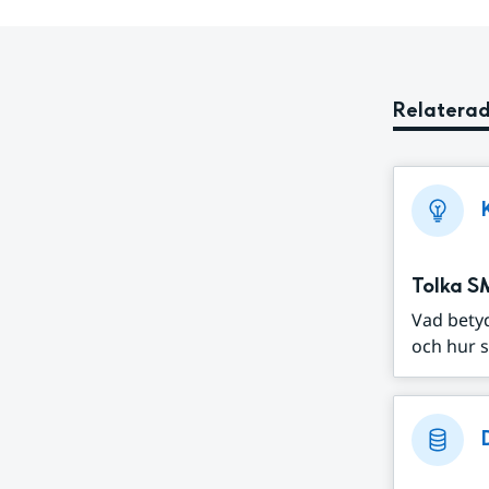
Relaterad
Tolka S
Vad bety
och hur s