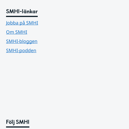
SMHI-länkar
Jobba på SMHI
Om SMHI
SMHI-bloggen
SMHI-podden
Följ SMHI