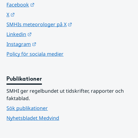
Länk till annan webbplats.
Facebook
Länk till annan webbplats.
X
Länk till annan webbplats.
SMHIs meteorologer på X
Länk till annan webbplats.
Linkedin
Länk till annan webbplats.
Instagram
Policy för sociala medier
Publikationer
SMHI ger regelbundet ut tidskrifter, rapporter och 
faktablad.
Sök publikationer
Nyhetsbladet Medvind