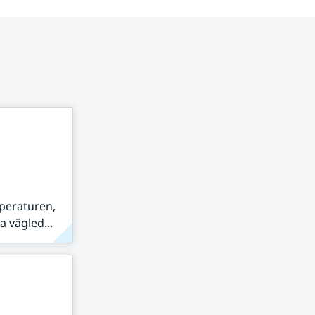
peraturen,
 vägled...