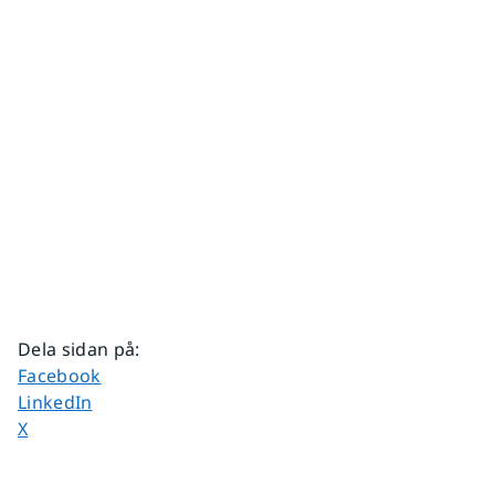
Dela sidan på
:
Dela sidan på
Facebook
Dela sidan på
LinkedIn
Dela sidan på
X