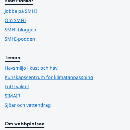
SMHI-länkar
Jobba på SMHI
Om SMHI
SMHI-bloggen
SMHI-podden
Teman
Havsmiljö i kust och hav
Kunskapscentrum för klimatanpassning
Luftkvalitet
SIMAIR
Sjöar och vattendrag
Om webbplatsen