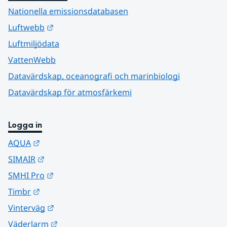
Nationella emissionsdatabasen
Länk till annan webbplats.
Luftwebb
Luftmiljödata
VattenWebb
Datavärdskap, oceanografi och marinbiologi
Datavärdskap för atmosfärkemi
Logga in
Länk till annan webbplats.
AQUA
Länk till annan webbplats.
SIMAIR
Länk till annan webbplats.
SMHI Pro
Länk till annan webbplats.
Timbr
Länk till annan webbplats.
Vinterväg
Länk till annan webbplats.
Väderlarm