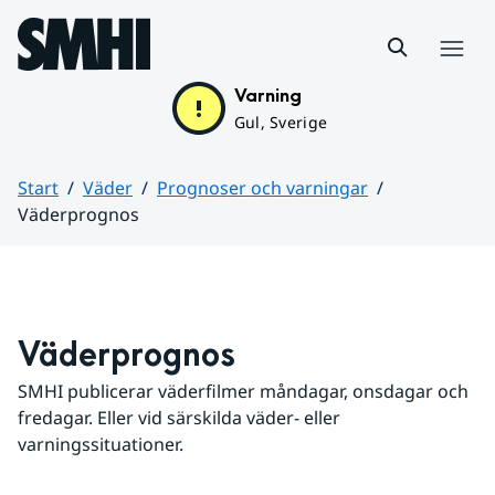
Hoppa till sidans innehåll
Meny
Varning
Gul, Sverige
Start
Väder
Prognoser och varningar
Väderprognos
Huvudinnehåll
Väderprognos
SMHI publicerar väderfilmer måndagar, onsdagar och 
fredagar. Eller vid särskilda väder- eller 
varningssituationer.