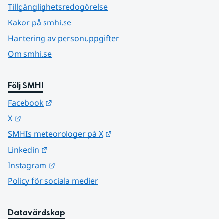
Tillgänglighetsredogörelse
Kakor på smhi.se
Hantering av personuppgifter
Om smhi.se
Följ SMHI
Länk till annan webbplats.
Facebook
Länk till annan webbplats.
X
Länk till annan webbplats.
SMHIs meteorologer på X
Länk till annan webbplats.
Linkedin
Länk till annan webbplats.
Instagram
Policy för sociala medier
Datavärdskap