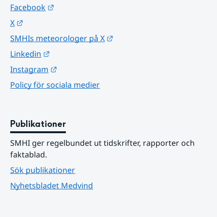
Länk till annan webbplats.
Facebook
Länk till annan webbplats.
X
Länk till annan webbplats.
SMHIs meteorologer på X
Länk till annan webbplats.
Linkedin
Länk till annan webbplats.
Instagram
Policy för sociala medier
Publikationer
SMHI ger regelbundet ut tidskrifter, rapporter och 
faktablad.
Sök publikationer
Nyhetsbladet Medvind