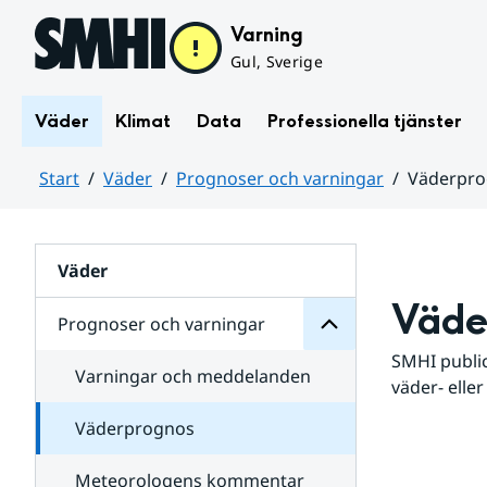
Hoppa till sidans innehåll
Varning
Gul, Sverige
Väder
Klimat
Data
Professionella tjänster
Start
Väder
Prognoser och varningar
Väderpr
varningar
och
Huvudinnehåll
Prognoser
för
Undersidor
Väder
Väde
Prognoser och varningar
SMHI public
Varningar och meddelanden
väder- eller
Väderprognos
Meteorologens kommentar