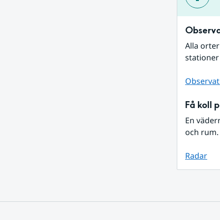
Observa
Alla orte
stationer
Observat
Få koll 
En väder
och rum. 
Radar