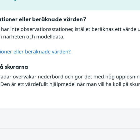
tioner eller beräknade värden?
r har inte observationsstationer, istället beräknas ett värde u
 i närheten och modelldata.
ioner eller beräknade värden?
på skurarna
radar övervakar nederbörd och gör det med hög upplösning 
Den är ett värdefullt hjälpmedel när man vill ha koll på sku