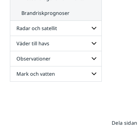
Brandriskprognoser
Radar och satellit
Väder till havs
Undersidor
för
Radar
Observationer
Undersidor
och
för
satellit
Väder
Mark och vatten
Undersidor
till
för
havs
Observationer
Undersidor
för
Mark
och
vatten
Dela sidan