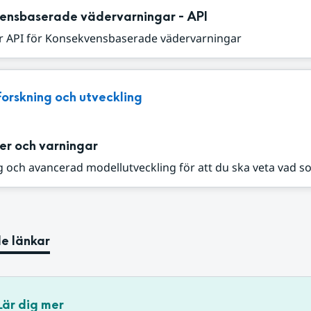
ensbaserade vädervarningar - API
r API för Konsekvensbaserade vädervarningar
Forskning och utveckling
er och varningar
 och avancerad modellutveckling för att du ska veta vad s
e länkar
Lär dig mer