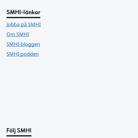
SMHI-länkar
Jobba på SMHI
Om SMHI
SMHI-bloggen
SMHI-podden
Följ SMHI