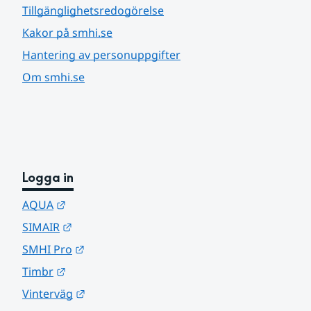
Tillgänglighetsredogörelse
Kakor på smhi.se
Hantering av personuppgifter
Om smhi.se
Logga in
Länk till annan webbplats.
AQUA
Länk till annan webbplats.
SIMAIR
Länk till annan webbplats.
SMHI Pro
Länk till annan webbplats.
Timbr
Länk till annan webbplats.
Vinterväg