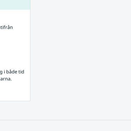
tifrån 
i både tid 
rarna.