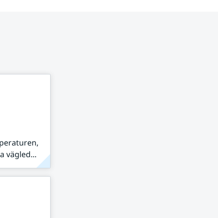
peraturen,
 vägled...