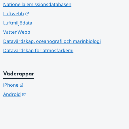
Nationella emissionsdatabasen
Länk till annan webbplats.
Luftwebb
Luftmiljödata
VattenWebb
Datavärdskap, oceanografi och marinbiologi
Datavärdskap för atmosfärkemi
Väderappar
Länk till annan webbplats.
iPhone
Länk till annan webbplats.
Android