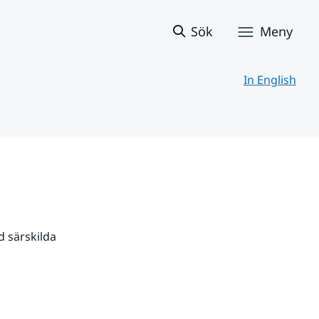
Sök
Meny
In English
 särskilda 