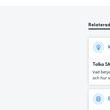
Relaterad
Tolka S
Vad bety
och hur s