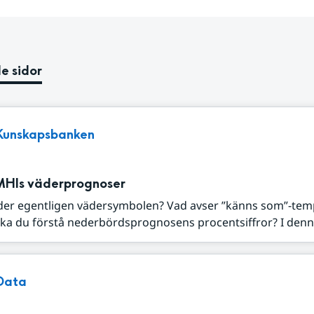
e sidor
Kunskapsbanken
MHIs väderprognoser
der egentligen vädersymbolen? Vad avser ”känns som”-tem
ka du förstå nederbördsprognosens procentsiffror? I denna
Data