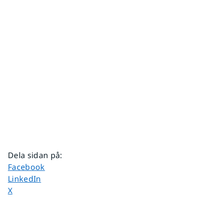
Dela sidan på
:
Dela sidan på
Facebook
Dela sidan på
LinkedIn
Dela sidan på
X