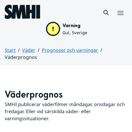
Hoppa till sidans innehåll
Meny
Varning
Gul, Sverige
Start
Väder
Prognoser och varningar
Väderprognos
Huvudinnehåll
Väderprognos
SMHI publicerar väderfilmer måndagar, onsdagar och 
fredagar. Eller vid särskilda väder- eller 
varningssituationer.