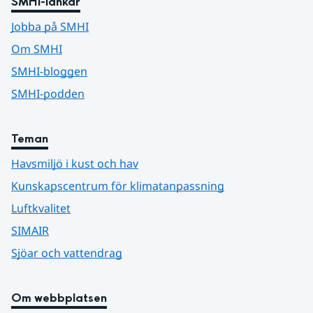
SMHI-länkar
Jobba på SMHI
Om SMHI
SMHI-bloggen
SMHI-podden
Teman
Havsmiljö i kust och hav
Kunskapscentrum för klimatanpassning
Luftkvalitet
SIMAIR
Sjöar och vattendrag
Om webbplatsen