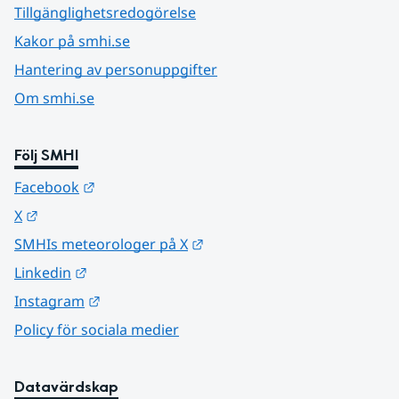
Tillgänglighetsredogörelse
Kakor på smhi.se
Hantering av personuppgifter
Om smhi.se
Följ SMHI
Länk till annan webbplats.
Facebook
Länk till annan webbplats.
X
Länk till annan webbplats.
SMHIs meteorologer på X
Länk till annan webbplats.
Linkedin
Länk till annan webbplats.
Instagram
Policy för sociala medier
Datavärdskap