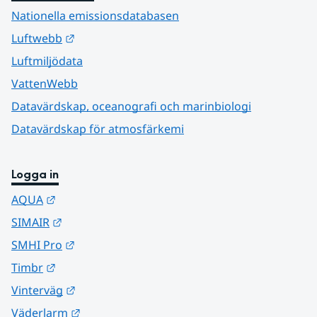
Nationella emissionsdatabasen
Länk till annan webbplats.
Luftwebb
Luftmiljödata
VattenWebb
Datavärdskap, oceanografi och marinbiologi
Datavärdskap för atmosfärkemi
Logga in
Länk till annan webbplats.
AQUA
Länk till annan webbplats.
SIMAIR
Länk till annan webbplats.
SMHI Pro
Länk till annan webbplats.
Timbr
Länk till annan webbplats.
Vinterväg
Länk till annan webbplats.
Väderlarm