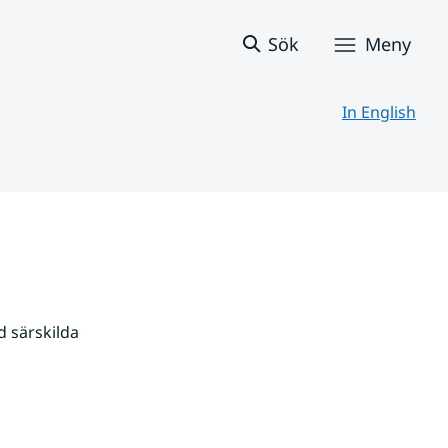
Sök
Meny
In English
 särskilda 