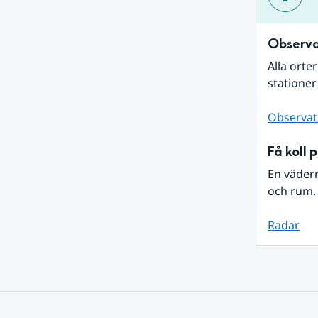
Observa
Alla orte
stationer
Observat
Få koll 
En väder
och rum. 
Radar