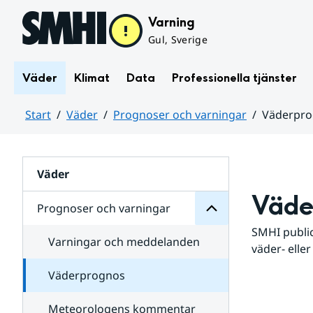
Hoppa till sidans innehåll
Varning
Gul, Sverige
Väder
Klimat
Data
Professionella tjänster
Start
Väder
Prognoser och varningar
Väderpr
varningar
och
Huvudinnehåll
Prognoser
för
Undersidor
Väder
Väde
Prognoser och varningar
SMHI public
Varningar och meddelanden
väder- eller
Väderprognos
Meteorologens kommentar