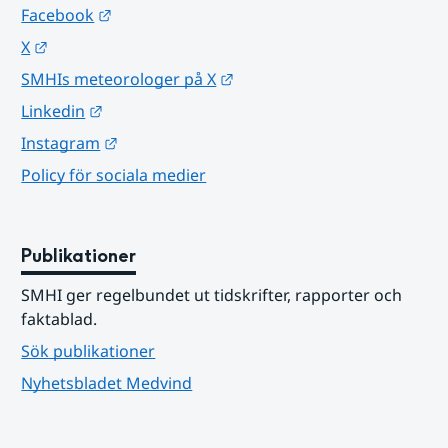
Länk till annan webbplats.
Facebook
Länk till annan webbplats.
X
Länk till annan webbplats.
SMHIs meteorologer på X
Länk till annan webbplats.
Linkedin
Länk till annan webbplats.
Instagram
Policy för sociala medier
Publikationer
SMHI ger regelbundet ut tidskrifter, rapporter och 
faktablad.
Sök publikationer
Nyhetsbladet Medvind