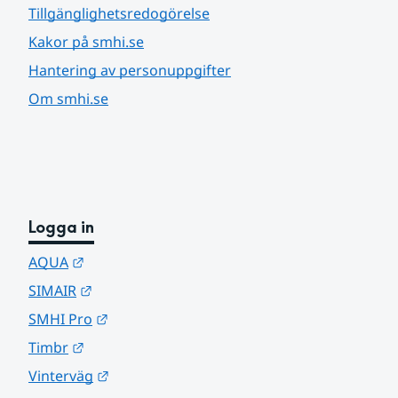
Tillgänglighetsredogörelse
Kakor på smhi.se
Hantering av personuppgifter
Om smhi.se
Logga in
Länk till annan webbplats.
AQUA
Länk till annan webbplats.
SIMAIR
Länk till annan webbplats.
SMHI Pro
Länk till annan webbplats.
Timbr
Länk till annan webbplats.
Vinterväg