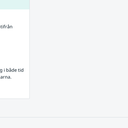
tifrån 
i både tid 
rarna.