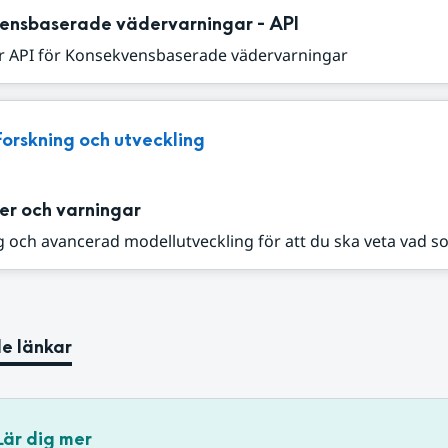
ensbaserade vädervarningar - API
r API för Konsekvensbaserade vädervarningar
Forskning och utveckling
er och varningar
 och avancerad modellutveckling för att du ska veta vad s
e länkar
Lär dig mer