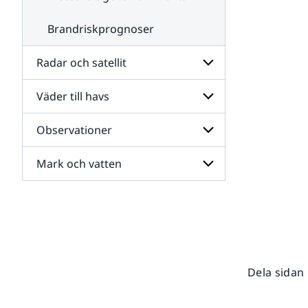
Brandriskprognoser
Radar och satellit
Väder till havs
Undersidor
för
Radar
Observationer
Undersidor
och
för
satellit
Väder
Mark och vatten
Undersidor
till
för
havs
Observationer
Undersidor
för
Mark
och
vatten
Dela sidan