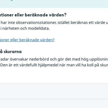
tioner eller beräknade värden?
r har inte observationsstationer, istället beräknas ett värde u
 i närheten och modelldata.
ioner eller beräknade värden?
på skurarna
radar övervakar nederbörd och gör det med hög upplösning 
Den är ett värdefullt hjälpmedel när man vill ha koll på sku