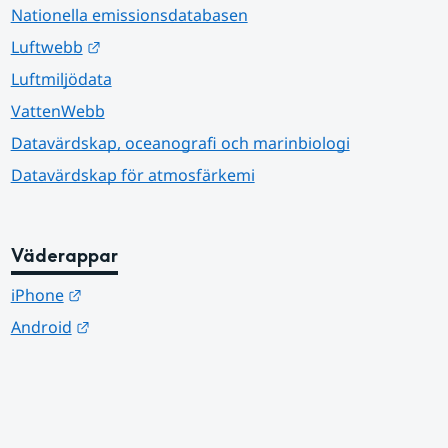
Nationella emissionsdatabasen
Länk till annan webbplats.
Luftwebb
Luftmiljödata
VattenWebb
Datavärdskap, oceanografi och marinbiologi
Datavärdskap för atmosfärkemi
Väderappar
Länk till annan webbplats.
iPhone
Länk till annan webbplats.
Android