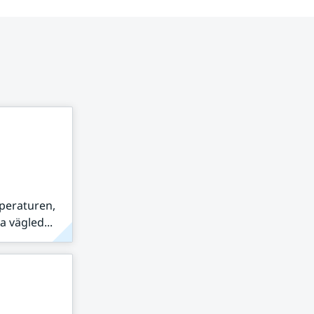
peraturen,
 vägled...