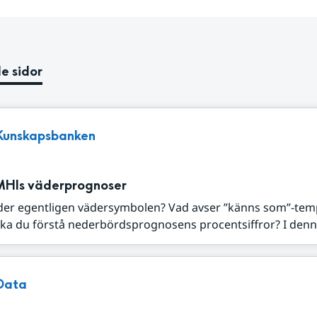
e sidor
Kunskapsbanken
MHIs väderprognoser
der egentligen vädersymbolen? Vad avser ”känns som”-tem
ka du förstå nederbördsprognosens procentsiffror? I denna
Data