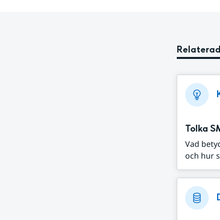
Relaterad
Tolka S
Vad bety
och hur s