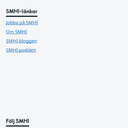
SMHI-länkar
Jobba på SMHI
Om SMHI
SMHI-bloggen
SMHI-podden
Följ SMHI