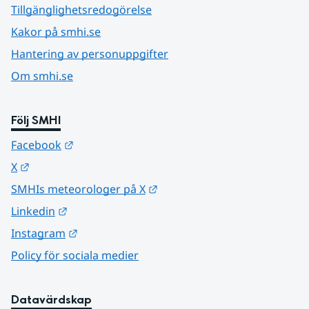
Tillgänglighetsredogörelse
Kakor på smhi.se
Hantering av personuppgifter
Om smhi.se
Följ SMHI
Länk till annan webbplats.
Facebook
Länk till annan webbplats.
X
Länk till annan webbplats.
SMHIs meteorologer på X
Länk till annan webbplats.
Linkedin
Länk till annan webbplats.
Instagram
Policy för sociala medier
Datavärdskap