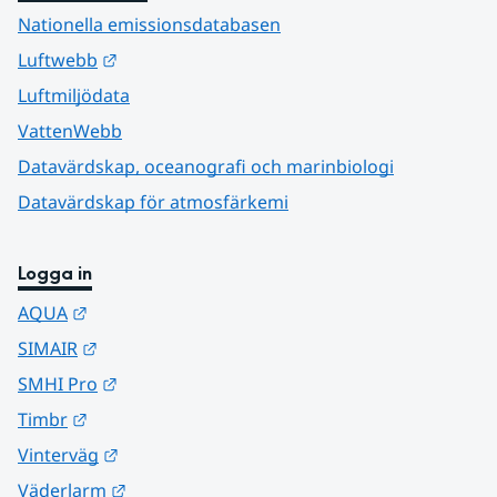
Nationella emissionsdatabasen
Länk till annan webbplats.
Luftwebb
Luftmiljödata
VattenWebb
Datavärdskap, oceanografi och marinbiologi
Datavärdskap för atmosfärkemi
Logga in
Länk till annan webbplats.
AQUA
Länk till annan webbplats.
SIMAIR
Länk till annan webbplats.
SMHI Pro
Länk till annan webbplats.
Timbr
Länk till annan webbplats.
Vinterväg
Länk till annan webbplats.
Väderlarm