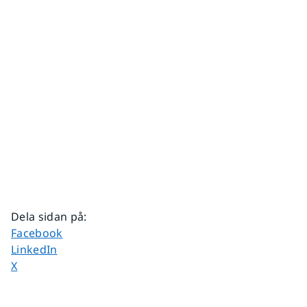
Dela sidan på
:
Dela sidan på
Facebook
Dela sidan på
LinkedIn
Dela sidan på
X