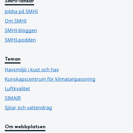
SMHI-länkar
Jobba på SMHI
Om SMHI
SMHI-bloggen
SMHI-podden
Teman
Havsmiljö i kust och hav
Kunskapscentrum för klimatanpassning
Luftkvalitet
SIMAIR
Sjöar och vattendrag
Om webbplatsen