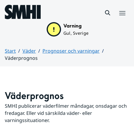
Hoppa till sidans innehåll
Meny
Varning
Gul, Sverige
Start
Väder
Prognoser och varningar
Väderprognos
Huvudinnehåll
Väderprognos
SMHI publicerar väderfilmer måndagar, onsdagar och 
fredagar. Eller vid särskilda väder- eller 
varningssituationer.