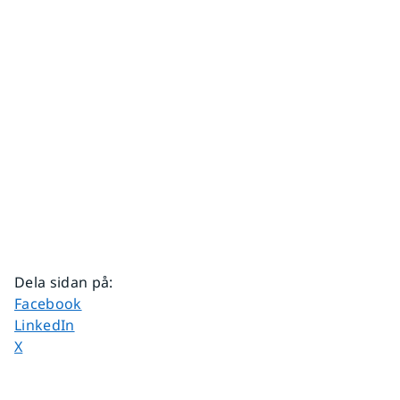
Dela sidan på
:
Dela sidan på
Facebook
Dela sidan på
LinkedIn
Dela sidan på
X