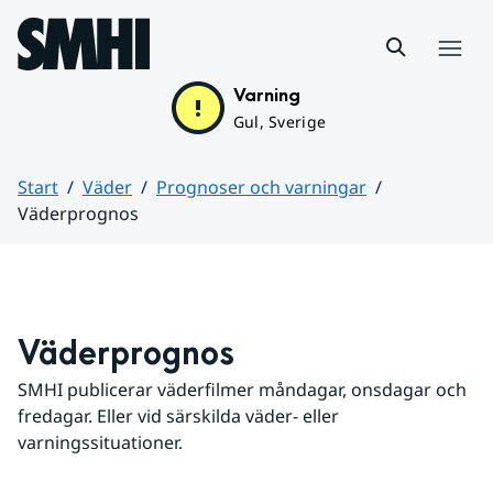
Hoppa till sidans innehåll
Meny
Varning
Gul, Sverige
Start
Väder
Prognoser och varningar
Väderprognos
Huvudinnehåll
Väderprognos
SMHI publicerar väderfilmer måndagar, onsdagar och 
fredagar. Eller vid särskilda väder- eller 
varningssituationer.