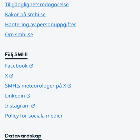
Tillgänglighetsredogörelse
Kakor på smhi.se
Hantering av personuppgifter
Om smhi.se
Följ SMHI
Länk till annan webbplats.
Facebook
Länk till annan webbplats.
X
Länk till annan webbplats.
SMHIs meteorologer på X
Länk till annan webbplats.
Linkedin
Länk till annan webbplats.
Instagram
Policy för sociala medier
Datavärdskap