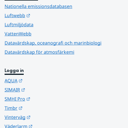
Nationella emissionsdatabasen
Länk till annan webbplats.
Luftwebb
Luftmiljödata
VattenWebb
Datavärdskap, oceanografi och marinbiologi
Datavärdskap för atmosfärkemi
Logga in
Länk till annan webbplats.
AQUA
Länk till annan webbplats.
SIMAIR
Länk till annan webbplats.
SMHI Pro
Länk till annan webbplats.
Timbr
Länk till annan webbplats.
Vinterväg
Länk till annan webbplats.
Väderlarm