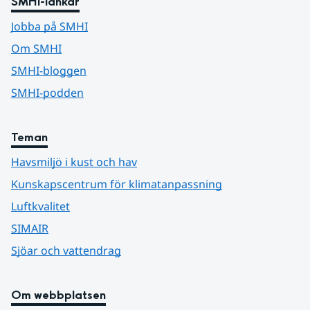
SMHI-länkar
Jobba på SMHI
Om SMHI
SMHI-bloggen
SMHI-podden
Teman
Havsmiljö i kust och hav
Kunskapscentrum för klimatanpassning
Luftkvalitet
SIMAIR
Sjöar och vattendrag
Om webbplatsen