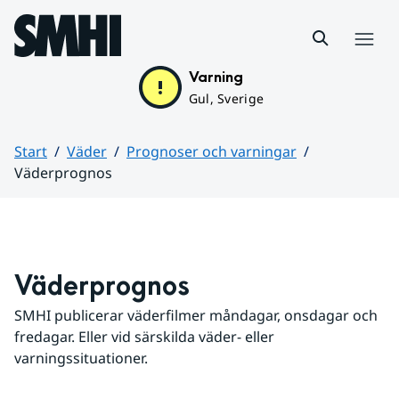
Hoppa till sidans innehåll
Meny
Varning
Gul, Sverige
Start
Väder
Prognoser och varningar
Väderprognos
Huvudinnehåll
Väderprognos
SMHI publicerar väderfilmer måndagar, onsdagar och 
fredagar. Eller vid särskilda väder- eller 
varningssituationer.