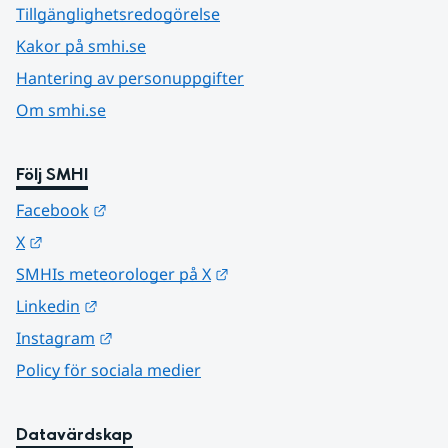
Tillgänglighetsredogörelse
Kakor på smhi.se
Hantering av personuppgifter
Om smhi.se
Följ SMHI
Länk till annan webbplats.
Facebook
Länk till annan webbplats.
X
Länk till annan webbplats.
SMHIs meteorologer på X
Länk till annan webbplats.
Linkedin
Länk till annan webbplats.
Instagram
Policy för sociala medier
Datavärdskap