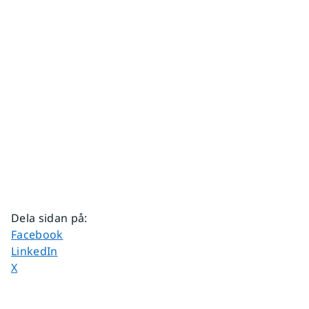
Dela sidan på
:
Dela sidan på
Facebook
Dela sidan på
LinkedIn
Dela sidan på
X