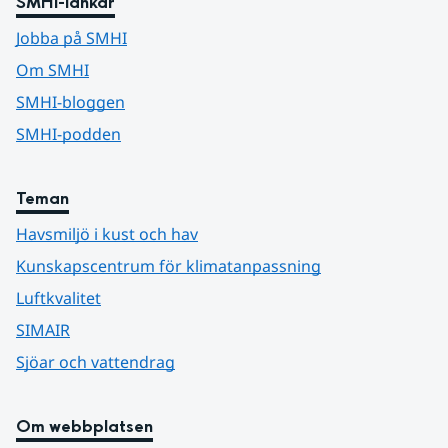
SMHI-länkar
Jobba på SMHI
Om SMHI
SMHI-bloggen
SMHI-podden
Teman
Havsmiljö i kust och hav
Kunskapscentrum för klimatanpassning
Luftkvalitet
SIMAIR
Sjöar och vattendrag
Om webbplatsen