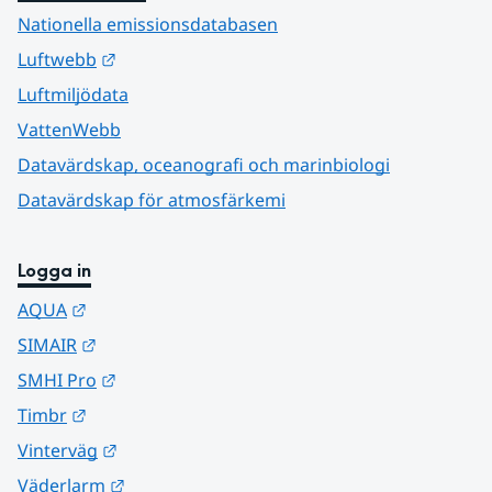
Nationella emissionsdatabasen
Länk till annan webbplats.
Luftwebb
Luftmiljödata
VattenWebb
Datavärdskap, oceanografi och marinbiologi
Datavärdskap för atmosfärkemi
Logga in
Länk till annan webbplats.
AQUA
Länk till annan webbplats.
SIMAIR
Länk till annan webbplats.
SMHI Pro
Länk till annan webbplats.
Timbr
Länk till annan webbplats.
Vinterväg
Länk till annan webbplats.
Väderlarm