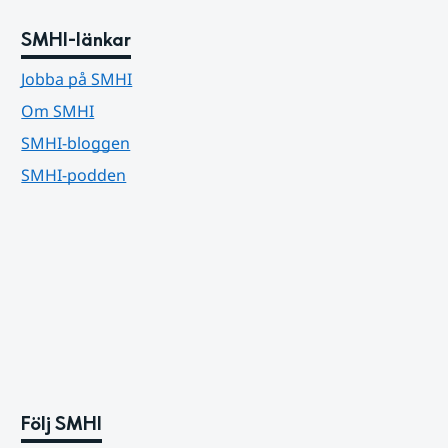
SMHI-länkar
Jobba på SMHI
Om SMHI
SMHI-bloggen
SMHI-podden
Följ SMHI