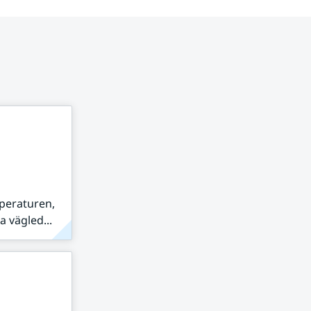
peraturen,
 vägled...