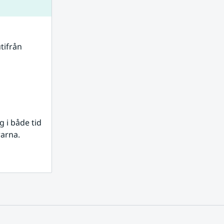
tifrån 
i både tid 
rarna.