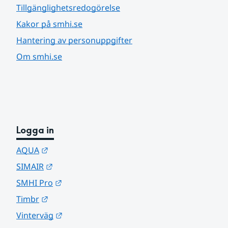
Tillgänglighetsredogörelse
Kakor på smhi.se
Hantering av personuppgifter
Om smhi.se
Logga in
Länk till annan webbplats.
AQUA
Länk till annan webbplats.
SIMAIR
Länk till annan webbplats.
SMHI Pro
Länk till annan webbplats.
Timbr
Länk till annan webbplats.
Vinterväg