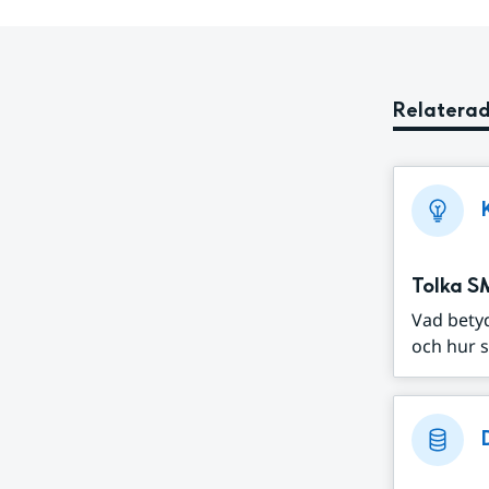
Relaterad
Tolka S
Vad bety
och hur s