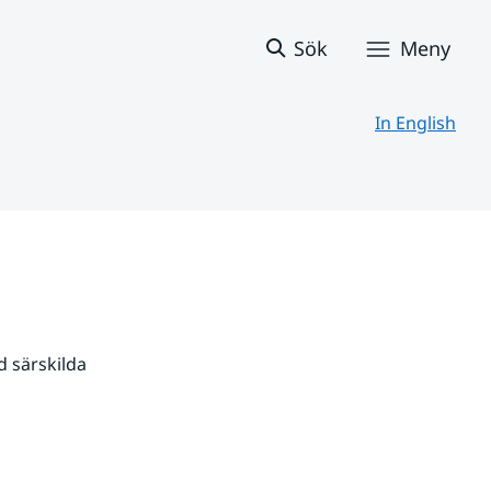
Sök
Meny
In English
 särskilda 