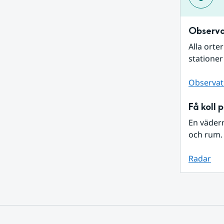
Observa
Alla orte
stationer
Observat
Få koll 
En väder
och rum. 
Radar