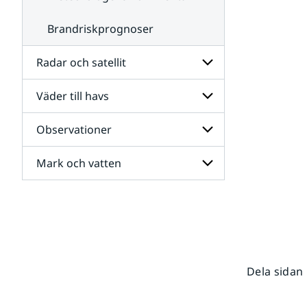
Brandriskprognoser
Radar och satellit
Väder till havs
Undersidor
för
Radar
Observationer
Undersidor
och
för
satellit
Väder
Mark och vatten
Undersidor
till
för
havs
Observationer
Undersidor
för
Mark
och
vatten
Dela sidan