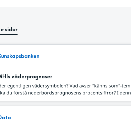
e sidor
Kunskapsbanken
MHIs väderprognoser
der egentligen vädersymbolen? Vad avser ”känns som”-tem
ka du förstå nederbördsprognosens procentsiffror? I denna
Data