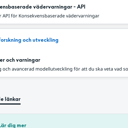
ensbaserade vädervarningar - API
r API för Konsekvensbaserade vädervarningar
Forskning och utveckling
er och varningar
 och avancerad modellutveckling för att du ska veta vad s
e länkar
Lär dig mer