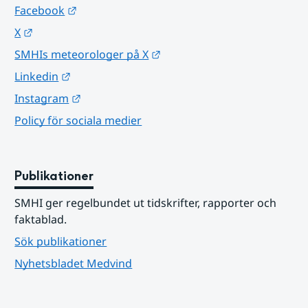
Länk till annan webbplats.
Facebook
Länk till annan webbplats.
X
Länk till annan webbplats.
SMHIs meteorologer på X
Länk till annan webbplats.
Linkedin
Länk till annan webbplats.
Instagram
Policy för sociala medier
Publikationer
SMHI ger regelbundet ut tidskrifter, rapporter och 
faktablad.
Sök publikationer
Nyhetsbladet Medvind