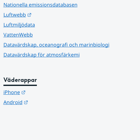
Nationella emissionsdatabasen
Länk till annan webbplats.
Luftwebb
Luftmiljödata
VattenWebb
Datavärdskap, oceanografi och marinbiologi
Datavärdskap för atmosfärkemi
Väderappar
Länk till annan webbplats.
iPhone
Länk till annan webbplats.
Android