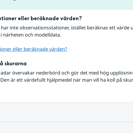
tioner eller beräknade värden?
r har inte observationsstationer, istället beräknas ett värde u
 i närheten och modelldata.
ioner eller beräknade värden?
på skurarna
radar övervakar nederbörd och gör det med hög upplösning 
Den är ett värdefullt hjälpmedel när man vill ha koll på sku