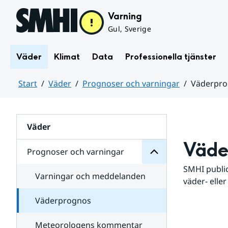
Hoppa till sidans innehåll
Varning
Gul, Sverige
Väder
Klimat
Data
Professionella tjänster
Start
Väder
Prognoser och varningar
Väderpr
varningar
och
Huvudinnehåll
Prognoser
för
Undersidor
Väder
Väde
Prognoser och varningar
SMHI public
Varningar och meddelanden
väder- eller
Väderprognos
Meteorologens kommentar