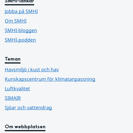
SMHI-länkar
Jobba på SMHI
Om SMHI
SMHI-bloggen
SMHI-podden
Teman
Havsmiljö i kust och hav
Kunskapscentrum för klimatanpassning
Luftkvalitet
SIMAIR
Sjöar och vattendrag
Om webbplatsen