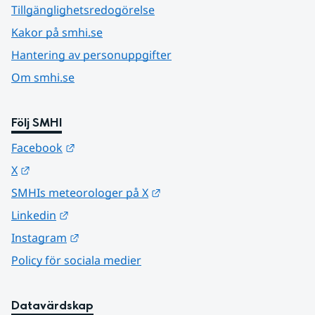
Tillgänglighetsredogörelse
Kakor på smhi.se
Hantering av personuppgifter
Om smhi.se
Följ SMHI
Länk till annan webbplats.
Facebook
Länk till annan webbplats.
X
Länk till annan webbplats.
SMHIs meteorologer på X
Länk till annan webbplats.
Linkedin
Länk till annan webbplats.
Instagram
Policy för sociala medier
Datavärdskap