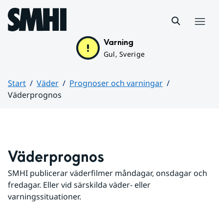
Hoppa till sidans innehåll
Meny
Varning
Gul, Sverige
Start
Väder
Prognoser och varningar
Väderprognos
Huvudinnehåll
Väderprognos
SMHI publicerar väderfilmer måndagar, onsdagar och 
fredagar. Eller vid särskilda väder- eller 
varningssituationer.