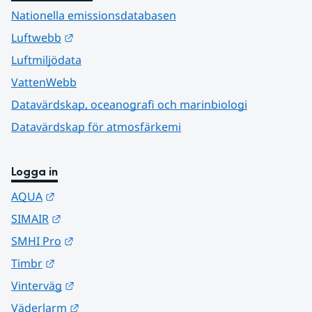
Nationella emissionsdatabasen
Länk till annan webbplats.
Luftwebb
Luftmiljödata
VattenWebb
Datavärdskap, oceanografi och marinbiologi
Datavärdskap för atmosfärkemi
Logga in
Länk till annan webbplats.
AQUA
Länk till annan webbplats.
SIMAIR
Länk till annan webbplats.
SMHI Pro
Länk till annan webbplats.
Timbr
Länk till annan webbplats.
Vinterväg
Länk till annan webbplats.
Väderlarm