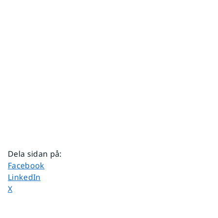
Dela sidan på
:
Dela sidan på
Facebook
Dela sidan på
LinkedIn
Dela sidan på
X