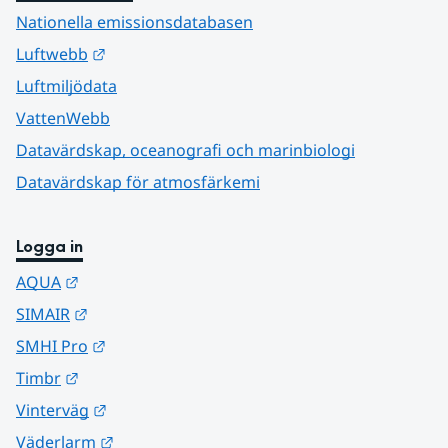
Nationella emissionsdatabasen
Länk till annan webbplats.
Luftwebb
Luftmiljödata
VattenWebb
Datavärdskap, oceanografi och marinbiologi
Datavärdskap för atmosfärkemi
Logga in
Länk till annan webbplats.
AQUA
Länk till annan webbplats.
SIMAIR
Länk till annan webbplats.
SMHI Pro
Länk till annan webbplats.
Timbr
Länk till annan webbplats.
Vinterväg
Länk till annan webbplats.
Väderlarm