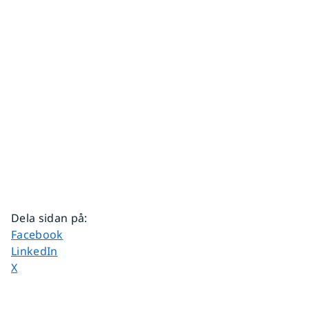
Dela sidan på
:
Dela sidan på
Facebook
Dela sidan på
LinkedIn
Dela sidan på
X