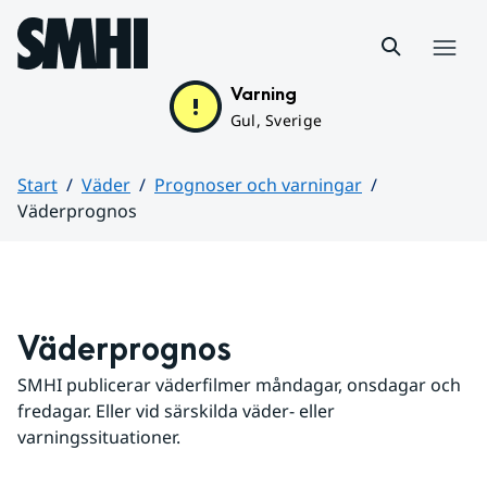
Hoppa till sidans innehåll
Meny
Varning
Gul, Sverige
Start
Väder
Prognoser och varningar
Väderprognos
Huvudinnehåll
Väderprognos
SMHI publicerar väderfilmer måndagar, onsdagar och 
fredagar. Eller vid särskilda väder- eller 
varningssituationer.