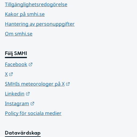
Tillgänglighetsredogörelse
Kakor på smhi.se
Hantering av personuppgifter
Om smhi.se
Följ SMHI
Länk till annan webbplats.
Facebook
Länk till annan webbplats.
X
Länk till annan webbplats.
SMHIs meteorologer på X
Länk till annan webbplats.
Linkedin
Länk till annan webbplats.
Instagram
Policy för sociala medier
Datavärdskap