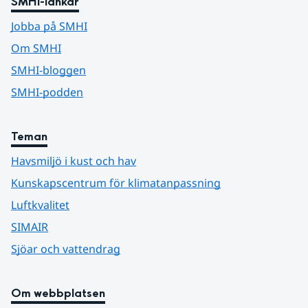
SMHI-länkar
Jobba på SMHI
Om SMHI
SMHI-bloggen
SMHI-podden
Teman
Havsmiljö i kust och hav
Kunskapscentrum för klimatanpassning
Luftkvalitet
SIMAIR
Sjöar och vattendrag
Om webbplatsen