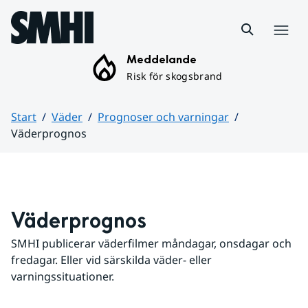
Hoppa till sidans innehåll
Meny
Meddelande
Risk för skogsbrand
Start
Väder
Prognoser och varningar
Väderprognos
Huvudinnehåll
Väderprognos
SMHI publicerar väderfilmer måndagar, onsdagar och 
fredagar. Eller vid särskilda väder- eller 
varningssituationer.