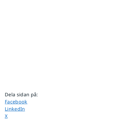
Dela sidan på
:
Dela sidan på
Facebook
Dela sidan på
LinkedIn
Dela sidan på
X