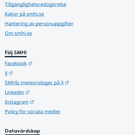
Tillgänglighetsredogörelse
Kakor på smhi.se
Hantering av personuppgifter
Om smhi.se
Följ SMHI
Länk till annan webbplats.
Facebook
Länk till annan webbplats.
X
Länk till annan webbplats.
SMHIs meteorologer på X
Länk till annan webbplats.
Linkedin
Länk till annan webbplats.
Instagram
Policy för sociala medier
Datavärdskap