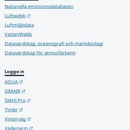
Nationella emissionsdatabasen
Länk till annan webbplats.
Luftwebb
Luftmiljödata
VattenWebb
Datavärdskap, oceanografi och marinbiologi
Datavärdskap för atmosfärkemi
Logga in
Länk till annan webbplats.
AQUA
Länk till annan webbplats.
SIMAIR
Länk till annan webbplats.
SMHI Pro
Länk till annan webbplats.
Timbr
Länk till annan webbplats.
Vinterväg
Länk till annan webbplats.
Väderlarm