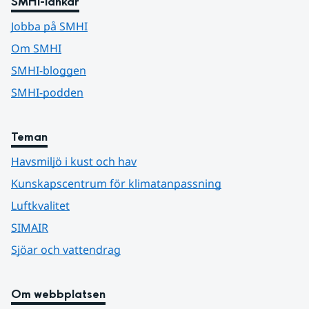
SMHI-länkar
Jobba på SMHI
Om SMHI
SMHI-bloggen
SMHI-podden
Teman
Havsmiljö i kust och hav
Kunskapscentrum för klimatanpassning
Luftkvalitet
SIMAIR
Sjöar och vattendrag
Om webbplatsen