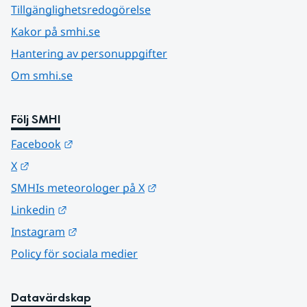
Tillgänglighetsredogörelse
Kakor på smhi.se
Hantering av personuppgifter
Om smhi.se
Följ SMHI
Länk till annan webbplats.
Facebook
Länk till annan webbplats.
X
Länk till annan webbplats.
SMHIs meteorologer på X
Länk till annan webbplats.
Linkedin
Länk till annan webbplats.
Instagram
Policy för sociala medier
Datavärdskap