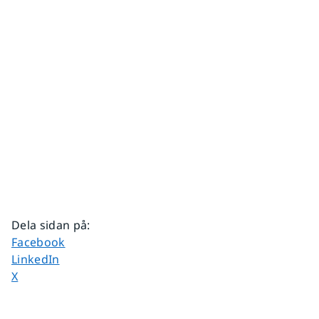
Dela sidan på
:
Dela sidan på
Facebook
Dela sidan på
LinkedIn
Dela sidan på
X