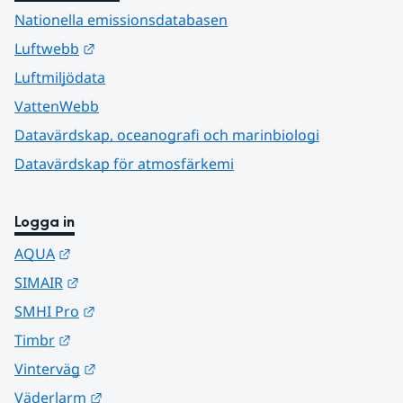
Nationella emissionsdatabasen
Länk till annan webbplats.
Luftwebb
Luftmiljödata
VattenWebb
Datavärdskap, oceanografi och marinbiologi
Datavärdskap för atmosfärkemi
Logga in
Länk till annan webbplats.
AQUA
Länk till annan webbplats.
SIMAIR
Länk till annan webbplats.
SMHI Pro
Länk till annan webbplats.
Timbr
Länk till annan webbplats.
Vinterväg
Länk till annan webbplats.
Väderlarm