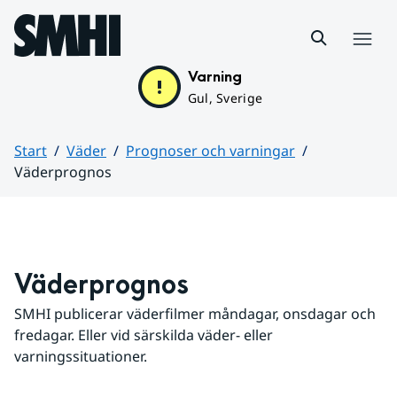
Hoppa till sidans innehåll
Meny
Varning
Gul, Sverige
Start
Väder
Prognoser och varningar
Väderprognos
Huvudinnehåll
Väderprognos
SMHI publicerar väderfilmer måndagar, onsdagar och 
fredagar. Eller vid särskilda väder- eller 
varningssituationer.