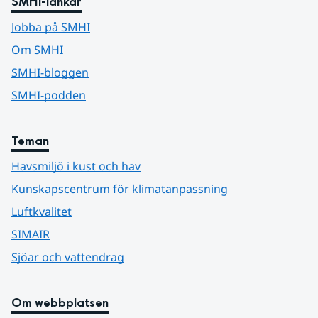
SMHI-länkar
Jobba på SMHI
Om SMHI
SMHI-bloggen
SMHI-podden
Teman
Havsmiljö i kust och hav
Kunskapscentrum för klimatanpassning
Luftkvalitet
SIMAIR
Sjöar och vattendrag
Om webbplatsen