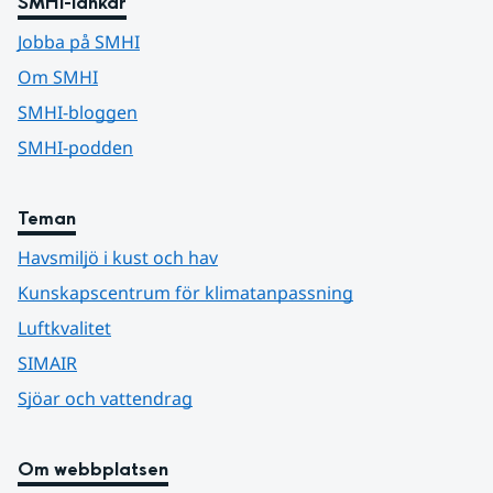
SMHI-länkar
Jobba på SMHI
Om SMHI
SMHI-bloggen
SMHI-podden
Teman
Havsmiljö i kust och hav
Kunskapscentrum för klimatanpassning
Luftkvalitet
SIMAIR
Sjöar och vattendrag
Om webbplatsen