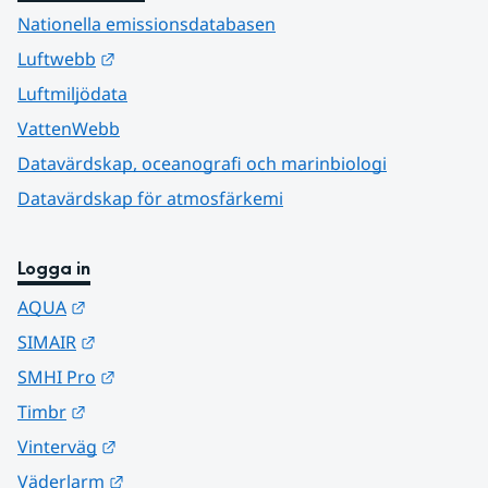
Nationella emissionsdatabasen
Länk till annan webbplats.
Luftwebb
Luftmiljödata
VattenWebb
Datavärdskap, oceanografi och marinbiologi
Datavärdskap för atmosfärkemi
Logga in
Länk till annan webbplats.
AQUA
Länk till annan webbplats.
SIMAIR
Länk till annan webbplats.
SMHI Pro
Länk till annan webbplats.
Timbr
Länk till annan webbplats.
Vinterväg
Länk till annan webbplats.
Väderlarm