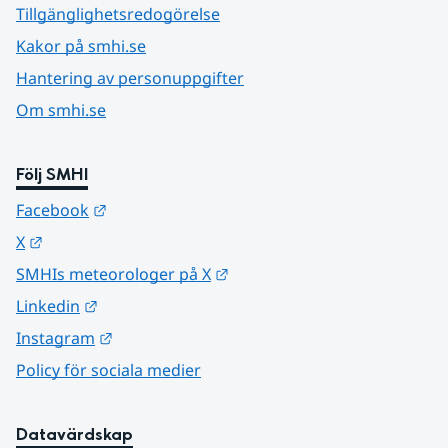
Tillgänglighetsredogörelse
Kakor på smhi.se
Hantering av personuppgifter
Om smhi.se
Följ SMHI
Länk till annan webbplats.
Facebook
Länk till annan webbplats.
X
Länk till annan webbplats.
SMHIs meteorologer på X
Länk till annan webbplats.
Linkedin
Länk till annan webbplats.
Instagram
Policy för sociala medier
Datavärdskap