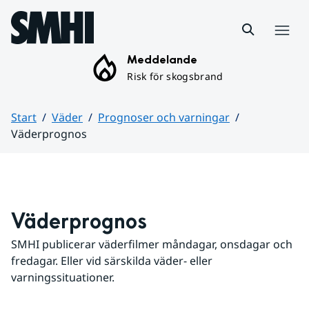
Hoppa till sidans innehåll
Meny
Meddelande
Risk för skogsbrand
Start
Väder
Prognoser och varningar
Väderprognos
Huvudinnehåll
Väderprognos
SMHI publicerar väderfilmer måndagar, onsdagar och 
fredagar. Eller vid särskilda väder- eller 
varningssituationer.