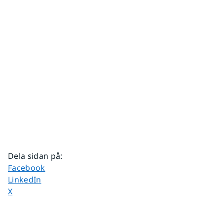
Dela sidan på
:
Dela sidan på
Facebook
Dela sidan på
LinkedIn
Dela sidan på
X