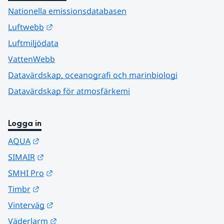
Nationella emissionsdatabasen
Länk till annan webbplats.
Luftwebb
Luftmiljödata
VattenWebb
Datavärdskap, oceanografi och marinbiologi
Datavärdskap för atmosfärkemi
Logga in
Länk till annan webbplats.
AQUA
Länk till annan webbplats.
SIMAIR
Länk till annan webbplats.
SMHI Pro
Länk till annan webbplats.
Timbr
Länk till annan webbplats.
Vinterväg
Länk till annan webbplats.
Väderlarm