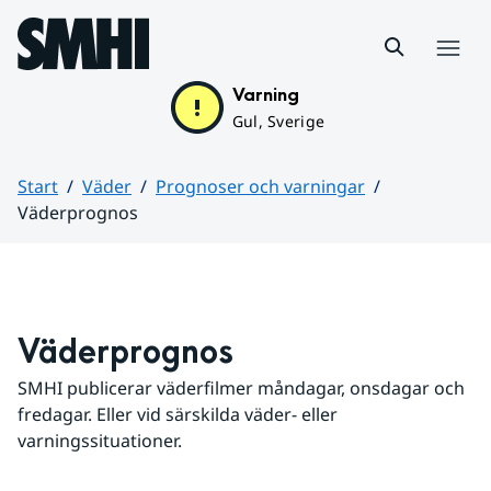
Hoppa till sidans innehåll
Meny
Varning
Gul, Sverige
Start
Väder
Prognoser och varningar
Väderprognos
Huvudinnehåll
Väderprognos
SMHI publicerar väderfilmer måndagar, onsdagar och 
fredagar. Eller vid särskilda väder- eller 
varningssituationer.