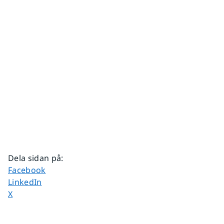
Dela sidan på
:
Dela sidan på
Facebook
Dela sidan på
LinkedIn
Dela sidan på
X