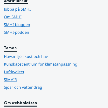
SMHI-länkar
Jobba på SMHI
Om SMHI
SMHI-bloggen
SMHI-podden
Teman
Havsmiljö i kust och hav
Kunskapscentrum för klimatanpassning
Luftkvalitet
SIMAIR
Sjöar och vattendrag
Om webbplatsen