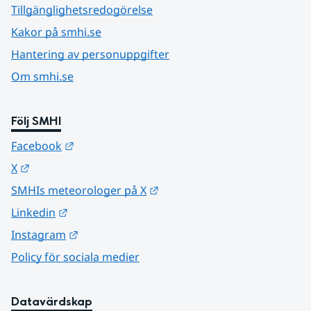
Tillgänglighetsredogörelse
Kakor på smhi.se
Hantering av personuppgifter
Om smhi.se
Följ SMHI
Länk till annan webbplats.
Facebook
Länk till annan webbplats.
X
Länk till annan webbplats.
SMHIs meteorologer på X
Länk till annan webbplats.
Linkedin
Länk till annan webbplats.
Instagram
Policy för sociala medier
Datavärdskap